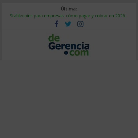
Última:
Stablecoins para empresas: cómo pagar y cobrar en 2026
Despido silencioso: qué es y por qué sale tan caro
IA en selección de personal: cómo auditarla a tiempo
Trabajo forzoso en la cadena de suministro: qué hacer
Mercado hispano de EE. UU.: cómo segmentarlo y venderle