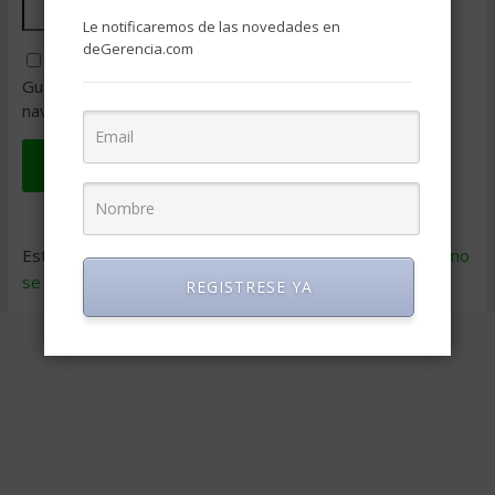
Le notificaremos de las novedades en
deGerencia.com
Guarda mi nombre, correo electrónico y web en este
navegador para la próxima vez que comente.
Este sitio usa Akismet para reducir el spam.
Aprende cómo
se procesan los datos de tus comentarios
.
REGISTRESE YA