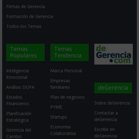
Firmas de Gerencia
Formación de Gerencia
Todos los Temas
Temas
Temas
Populares
Tendencia
Inteligencia
Marca Personal
Emocional
Empresas
deGerencia
Análisis DOFA
familiares
Estados
Plan de negocios
Sobre deGerencia
Financieros
PYME
Contactar a
Planificación
Startups
deGerencia
Estratégica
Economia
Escribir en
Gerencia del
Colaborativa
deGerencia
Cambio