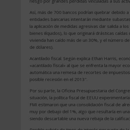
riesgo por grandes pérdidas vinculadas a sus acti
Así, más de 700 bancos podrían quebrar debido a s
entidades bancarias intentarán mediante subastas,
la aplicación de medidas agresivas dar salida a 
bienes ilíquidos), lo que originará drásticas caída
vivienda han caído más de un 30%, y el número d
de dólares).
Acantilado fiscal. Según explica Ethan Harris, eco
«acantilado fiscal» al que se enfrenta la mayor e
automática una remesa de recortes de impuestos y
posible recesión en el 2013″.
Por su parte, la Oficina Presupuestaria del Congr
situación, la política fiscal de EEUU experimentarí
FMI estimaron que una consolidación fiscal de alr
muy por debajo del 1%, algo que resultaría en un
siendo descartable una nueva rebaja de la califica
Posible subida de tipos de interés por parte de l