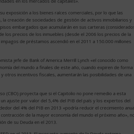
vidades en los mercados de capitales».
u exposición a los bienes raíces comerciales, por lo que las
 la creación de sociedades de gestión de activos inmobiliarios y
los pisos embargados que acumularán en sus carteras (considerado
s de los precios de los inmuebles (desde el 2006 los precios de la
e impagos de préstamos ascendió en el 2011 a 150.000 millones
nomista jefe de Bank of America Merrill Lynch «el conocido como
conomía del mundo a finales de este año, cuando expiren de forma
 otros incentivos fiscales, aumentarán las posibilidades de una
eso (CBO) proyecta que si el Capitolio no pone remedio a esta
a un ajuste por valor del 5,4% del PIB del país y los expertos del
ededor del 4% del PIB en 2013 «podría reducir el crecimiento anua
a contracción de la mayor economía del mundo el próximo año», n
ción de su Deuda en el 2013.
a FED en el 2013. El incesante aumento de la Deuda externa