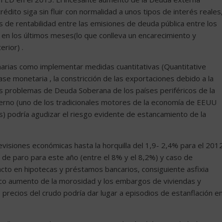
rédito siga sin fluir con normalidad a unos tipos de interés reales
s de rentabilidad entre las emisiones de deuda pública entre los
n los últimos meses(lo que conlleva un encarecimiento y
rior) .
narias como implementar medidas cuantitativas (Quantitative
se monetaria , la constricción de las exportaciones debido a la
los problemas de Deuda Soberana de los países periféricos de la
terno (uno de los tradicionales motores de la economía de EEUU
s) podría agudizar el riesgo evidente de estancamiento de la
revisiones económicas hasta la horquilla del 1,9- 2,4% para el 201
 de paro para este año (entre el 8% y el 8,2%) y caso de
acto en hipotecas y préstamos bancarios, consiguiente asfixia
ico aumento de la morosidad y los embargos de viviendas y
 precios del crudo podría dar lugar a episodios de estanflación e