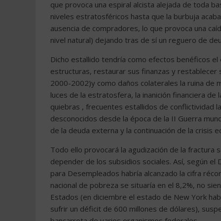
que provoca una espiral alcista alejada de toda base
niveles estratosféricos hasta que la burbuja acaba
ausencia de compradores, lo que provoca una caída 
nivel natural) dejando tras de sí un reguero de deu
Dicho estallido tendría como efectos benéficos el o
estructuras, restaurar sus finanzas y restablecer s
2000-2002)y como daños colaterales la ruina de 
luces de la estratosfera, la inanición financiera 
quiebras , frecuentes estallidos de conflictividad 
desconocidos desde la época de la II Guerra mundi
de la deuda externa y la continuación de la crisis 
Todo ello provocará la agudización de la fractura s
depender de los subsidios sociales. Así, según e
para Desempleados habría alcanzado la cifra réco
nacional de pobreza se situaría en el 8,2%, no sie
Estados (en diciembre el estado de New York habría
sufrir un déficit de 600 millones de dólares), susp
bancarrota de varios organismos federales.