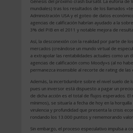
Génesis del próximo crash bursátil. La euforia de 
mundiales) tras los resultados de los llamados «te
Administración USA y el goteo de datos económicos
agencias de calificación habrían ayudado a la so
3% del PIB en el 2011 y notable mejora de resulta
Así, la desconexión con la realidad por parte de los 
mercados (creándose un mundo virtual de especulac
a extrapolar las rentabilidades actuales como un de
agencias de calificación como Moody»s (al no haber
permanezca insensible al recorte de rating de las 
Además, la incertidumbre sobre el nivel suelo de l
pues un inversor está dispuesto a pagar un precio p
de dicha acción es el total de flujos esperados. El 
mínimos), se situaría a fecha de hoy en la horquil
virulencia y profundidad que presenta la crisis ec
rondando los 13.000 puntos y rememorando valor
Sin embargo, el proceso especulativo impulsa a co