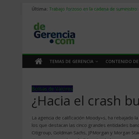
Última:
Trabajo forzoso en la cadena de suministro:
Mercado hispano de EE. UU.: cómo segmenta
Stablecoins para empresas: cómo pagar y c
Despido silencioso: qué es y por qué sale ta
IA en selección de personal: cómo auditarla
TEMAS DE GERENCIA
CONTENIDO DE
Bolsas de Valores
¿Hacia el crash bu
La agencia de calificación Moody»s, ha rebajado la
los que destacan las cinco grandes entidades banc
Citigroup, Goldman Sachs, JPMorgan y Morgan Stanley