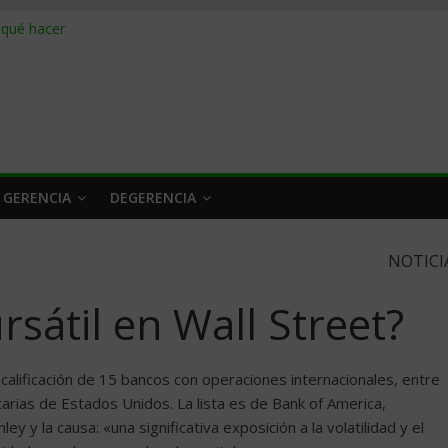
 qué hacer
rlo y venderle
obrar en 2026
n caro
 a tiempo
 GERENCIA
DEGERENCIA
NOTICI
rsátil en Wall Street?
 calificación de 15 bancos con operaciones internacionales, entre
arias de Estados Unidos. La lista es de Bank of America,
 y la causa: «una significativa exposición a la volatilidad y el