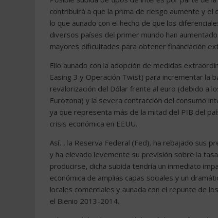
contribuirá a que la prima de riesgo aumente y el c
lo que aunado con el hecho de que los diferenciale
diversos países del primer mundo han aumentado e
mayores dificultades para obtener financiación exte
Ello aunado con la adopción de medidas extraordi
Easing 3 y Operación Twist) para incrementar la ba
revalorización del Dólar frente al euro (debido a 
Eurozona) y la severa contracción del consumo in
ya que representa más de la mitad del PIB del paí
crisis económica en EEUU.
Así, , la Reserva Federal (Fed), ha rebajado sus p
y ha elevado levemente su previsión sobre la tasa
producirse, dicha subida tendría un inmediato imp
económica de amplias capas sociales y un dramát
locales comerciales y aunada con el repunte de los
el Bienio 2013-2014.