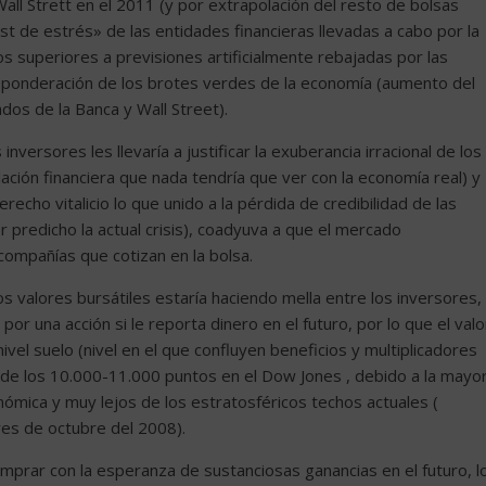
Wall Strett en el 2011 (y por extrapolación del resto de bolsas
st de estrés» de las entidades financieras llevadas a cabo por la
 superiores a previsiones artificialmente rebajadas por las
breponderación de los brotes verdes de la economía (aumento del
dos de la Banca y Wall Street).
inversores les llevaría a justificar la exuberancia irracional de los
ión financiera que nada tendría que ver con la economía real) y
recho vitalicio lo que unido a la pérdida de credibilidad de las
 predicho la actual crisis), coadyuva a que el mercado
compañías que cotizan en la bolsa.
os valores bursátiles estaría haciendo mella entre los inversores,
or una acción si le reporta dinero en el futuro, por lo que el valo
nivel suelo (nivel en el que confluyen beneficios y multiplicadores
la de los 10.000-11.000 puntos en el Dow Jones , debido a la mayo
onómica y muy lejos de los estratosféricos techos actuales (
es de octubre del 2008).
mprar con la esperanza de sustanciosas ganancias en el futuro, l