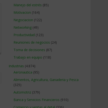
Manejo del estrés
(85)
Motivacion
(164)
Negociacion
(122)
Networking
(49)
Productividad
(123)
Reuniones de negocios
(24)
Toma de decisiones
(87)
Trabajo en equipo
(118)
Industrias
(4.874)
Aeronautica
(95)
Alimentos, Agricultura, Ganaderia y Pesca
(325)
Automotriz
(379)
Banca y Servicios Financieros
(910)
Comercio y ventas al detal
(336)