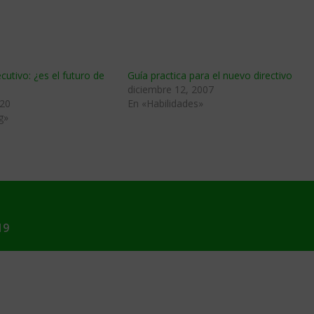
cutivo: ¿es el futuro de
Guí­a practica para el nuevo directivo
diciembre 12, 2007
020
En «Habilidades»
g»
19