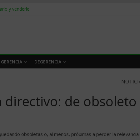
rlo y venderle
obrar en 2026
n caro
 a tiempo
 qué hacer
 GERENCIA
DEGERENCIA
NOTICI
 directivo: de obsoleto
 quedando obsoletas o, al menos, próximas a perder la relevancia