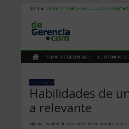
Última:
Mercado hispano de EE. UU.: cómo segmenta
Stablecoins para empresas: cómo pagar y c
Despido silencioso: qué es y por qué sale ta
IA en selección de personal: cómo auditarla
Trabajo forzoso en la cadena de suministro:
TEMAS DE GERENCIA
CONTENIDO DE
Habilidades
Habilidades de un
a relevante
Algunas habilidades de un directivo podrían estar