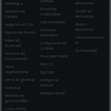
Startups
deGerencia
Estratégica
Economia
Escribir en
Gerencia del
Colaborativa
deGerencia
Cambio
Criptomonedas
Aliados
Negocios en USA
deGerencia
Comercio
Fijación de Precios
Electrónico
TecnoGerencia.co
Balanced
m
Computación en
Scorecard
La Nube
Su Privacidad
Gerencia del
Privacidad Online
Conocimiento
Web 2.0
Clima
organizacional
Big Data
Libros de gerencia
Inteligencia
Artificial
Cobranza
Realidad Virtual
Maestría de
gerencia MBA
Como invertir