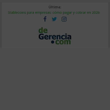
Última:
Stablecoins para empresas: cómo pagar y cobrar en 2026
Despido silencioso: qué es y por qué sale tan caro
IA en selección de personal: cómo auditarla a tiempo
Trabajo forzoso en la cadena de suministro: qué hacer
Mercado hispano de EE. UU.: cómo segmentarlo y venderle