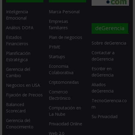
Inteligencia
Marca Personal
Emocional
Empresas
deGerencia
Análisis DOFA
familiares
Estados
Plan de negocios
Sobre deGerencia
Financieros
PYME
Contactar a
Planificación
Startups
deGerencia
Estratégica
Economia
Escribir en
Gerencia del
Colaborativa
deGerencia
Cambio
Criptomonedas
Aliados
Negocios en USA
deGerencia
Comercio
Fijación de Precios
Electrónico
TecnoGerencia.co
Balanced
m
Computación en
Scorecard
La Nube
Su Privacidad
Gerencia del
Privacidad Online
Conocimiento
Web 2.0