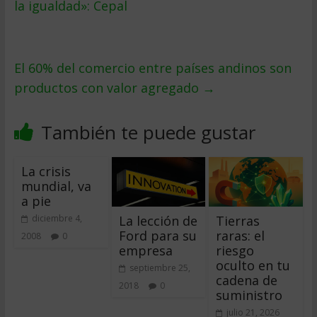
la igualdad»: Cepal
El 60% del comercio entre países andinos son
productos con valor agregado
→
También te puede gustar
La crisis
mundial, va
a pie
La lección de
Tierras
diciembre 4,
Ford para su
raras: el
2008
0
empresa
riesgo
oculto en tu
septiembre 25,
cadena de
2018
0
suministro
julio 21, 2026