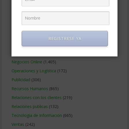
Gobierno Corporativo
(11)
Legal
(125)
Marketing
(988)
Marketing Digital
(247)
REGISTRESE YA
Métodos Gerenciales
(280)
Negocios Internacionales
(2.257)
Negocios Online
(1.405)
Operaciones y Logística
(172)
Publicidad
(306)
Recursos Humanos
(865)
Relaciones con los clientes
(219)
Relaciones publicas
(132)
Tecnologia de Informacion
(665)
Ventas
(242)