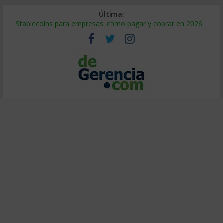
Última:
Stablecoins para empresas: cómo pagar y cobrar en 2026
Despido silencioso: qué es y por qué sale tan caro
IA en selección de personal: cómo auditarla a tiempo
Trabajo forzoso en la cadena de suministro: qué hacer
Mercado hispano de EE. UU.: cómo segmentarlo y venderle