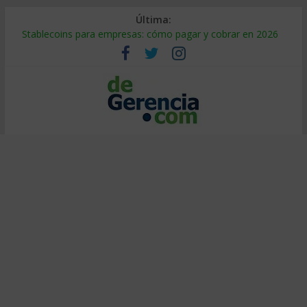
Última:
Stablecoins para empresas: cómo pagar y cobrar en 2026
Despido silencioso: qué es y por qué sale tan caro
IA en selección de personal: cómo auditarla a tiempo
Trabajo forzoso en la cadena de suministro: qué hacer
Mercado hispano de EE. UU.: cómo segmentarlo y venderle