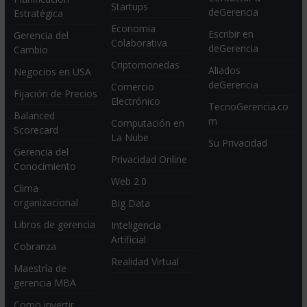
Startups
deGerencia
Estratégica
Economia
Escribir en
Gerencia del
Colaborativa
deGerencia
Cambio
Criptomonedas
Aliados
Negocios en USA
deGerencia
Comercio
Fijación de Precios
Electrónico
TecnoGerencia.co
Balanced
m
Computación en
Scorecard
La Nube
Su Privacidad
Gerencia del
Privacidad Online
Conocimiento
Web 2.0
Clima
organizacional
Big Data
Libros de gerencia
Inteligencia
Artificial
Cobranza
Realidad Virtual
Maestría de
gerencia MBA
Como invertir