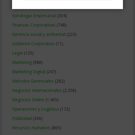
Educacion Gerencial
(454)
Estrategia Empresarial
(304)
Finanzas Corporativas
(748)
Gerencia social y ambiental
(223)
Gobierno Corporativo
(11)
Legal
(125)
Marketing
(988)
Marketing Digital
(247)
Métodos Gerenciales
(282)
Negocios Internacionales
(2.258)
Negocios Online
(1.405)
Operaciones y Logística
(172)
Publicidad
(306)
Recursos Humanos
(865)