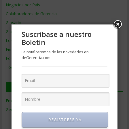
Negocios por País
Colaboradores de Gerencia
Glosario
Glosario Inglés – Español
Suscríbase a nuestro
Boletin
Los mejores MBA
Firmas de Gerencia
Le notificaremos de las novedades en
deGerencia.com
Formación de Gerencia
Todos los Temas
Temas de Gerencia
Empresas de Gerencia
(38)
Gerencia
(9.481)
Ciencias Económicas
(80)
REGISTRESE YA
Contabilidad
(466)