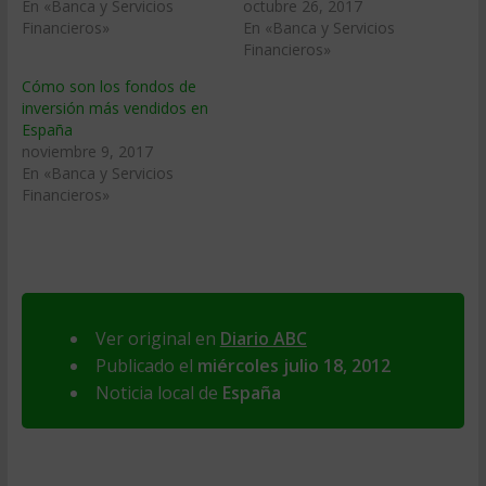
En «Banca y Servicios
octubre 26, 2017
Financieros»
En «Banca y Servicios
Financieros»
Cómo son los fondos de
inversión más vendidos en
España
noviembre 9, 2017
En «Banca y Servicios
Financieros»
Ver original en
Diario ABC
Publicado el
miércoles julio 18, 2012
Noticia local de
España