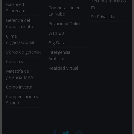
TecnoGerencia.co
Balanced
m
Computación en
Scorecard
La Nube
Su Privacidad
Gerencia del
Privacidad Online
Conocimiento
Web 2.0
Clima
organizacional
Big Data
Libros de gerencia
Inteligencia
Artificial
Cobranza
Realidad Virtual
Maestría de
gerencia MBA
Como invertir
Compensacion y
Salario