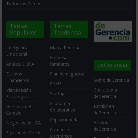
Todos los Temas
Temas
Temas
Populares
Tendencia
Inteligencia
Marca Personal
Emocional
Empresas
deGerencia
Análisis DOFA
familiares
Estados
Plan de negocios
Sobre deGerencia
Financieros
PYME
Contactar a
Planificación
Startups
deGerencia
Estratégica
Economia
Escribir en
Gerencia del
Colaborativa
deGerencia
Cambio
Criptomonedas
Aliados
Negocios en USA
deGerencia
Comercio
Fijación de Precios
Electrónico