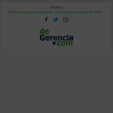
Última:
Stablecoins para empresas: cómo pagar y cobrar en 2026
Despido silencioso: qué es y por qué sale tan caro
IA en selección de personal: cómo auditarla a tiempo
Trabajo forzoso en la cadena de suministro: qué hacer
Mercado hispano de EE. UU.: cómo segmentarlo y venderle