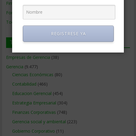
Firmas de Gerencia
Formación de Gerencia
Todos los Temas
REGISTRESE YA
Temas de Gerencia
Empresas de Gerencia
(38)
Gerencia
(9.477)
Ciencias Económicas
(80)
Contabilidad
(466)
Educacion Gerencial
(454)
Estrategia Empresarial
(304)
Finanzas Corporativas
(748)
Gerencia social y ambiental
(223)
Gobierno Corporativo
(11)