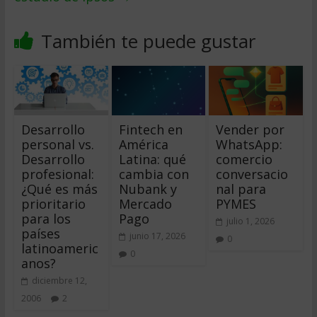
También te puede gustar
Desarrollo
Fintech en
Vender por
personal vs.
América
WhatsApp:
Desarrollo
Latina: qué
comercio
profesional:
cambia con
conversacio
¿Qué es más
Nubank y
nal para
prioritario
Mercado
PYMES
para los
Pago
julio 1, 2026
países
junio 17, 2026
0
latinoameric
0
anos?
diciembre 12,
2006
2