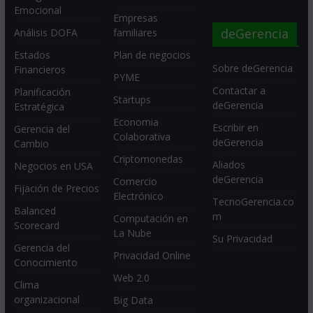
Emocional
Empresas
deGerencia
Análisis DOFA
familiares
Estados
Plan de negocios
Sobre deGerencia
Financieros
PYME
Contactar a
Planificación
Startups
deGerencia
Estratégica
Economia
Escribir en
Gerencia del
Colaborativa
deGerencia
Cambio
Criptomonedas
Aliados
Negocios en USA
deGerencia
Comercio
Fijación de Precios
Electrónico
TecnoGerencia.co
Balanced
m
Computación en
Scorecard
La Nube
Su Privacidad
Gerencia del
Privacidad Online
Conocimiento
Web 2.0
Clima
organizacional
Big Data