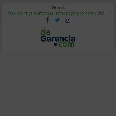
Última:
Stablecoins para empresas: cómo pagar y cobrar en 2026
Despido silencioso: qué es y por qué sale tan caro
IA en selección de personal: cómo auditarla a tiempo
Trabajo forzoso en la cadena de suministro: qué hacer
Mercado hispano de EE. UU.: cómo segmentarlo y venderle