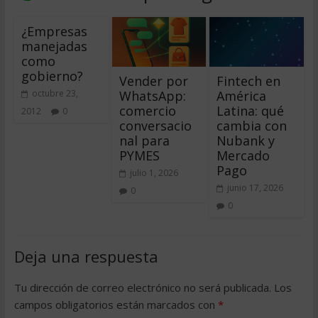
¿Empresas
manejadas
como
gobierno?
Vender por
Fintech en
WhatsApp:
América
octubre 23,
comercio
Latina: qué
2012
0
conversacio
cambia con
nal para
Nubank y
PYMES
Mercado
Pago
julio 1, 2026
junio 17, 2026
0
0
Deja una respuesta
Tu dirección de correo electrónico no será publicada.
Los
campos obligatorios están marcados con
*