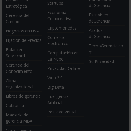
Startups
deGerencia
Estratégica
Economia
Escribir en
Gerencia del
Colaborativa
deGerencia
Cambio
Criptomonedas
Aliados
Negocios en USA
deGerencia
Comercio
Fijación de Precios
Electrónico
TecnoGerencia.co
Balanced
m
Computación en
Scorecard
La Nube
Su Privacidad
Gerencia del
Privacidad Online
Conocimiento
Web 2.0
Clima
organizacional
Big Data
Libros de gerencia
Inteligencia
Artificial
Cobranza
Realidad Virtual
Maestría de
gerencia MBA
Como invertir