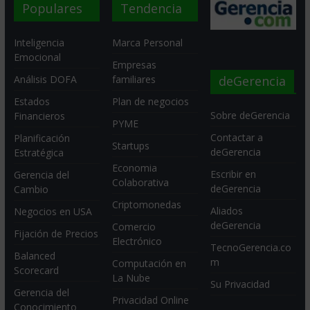
Populares
Tendencia
Inteligencia
Marca Personal
Emocional
Empresas
deGerencia
Análisis DOFA
familiares
Estados
Plan de negocios
Sobre deGerencia
Financieros
PYME
Contactar a
Planificación
Startups
deGerencia
Estratégica
Economia
Escribir en
Gerencia del
Colaborativa
deGerencia
Cambio
Criptomonedas
Aliados
Negocios en USA
deGerencia
Comercio
Fijación de Precios
Electrónico
TecnoGerencia.co
Balanced
m
Computación en
Scorecard
La Nube
Su Privacidad
Gerencia del
Privacidad Online
Conocimiento