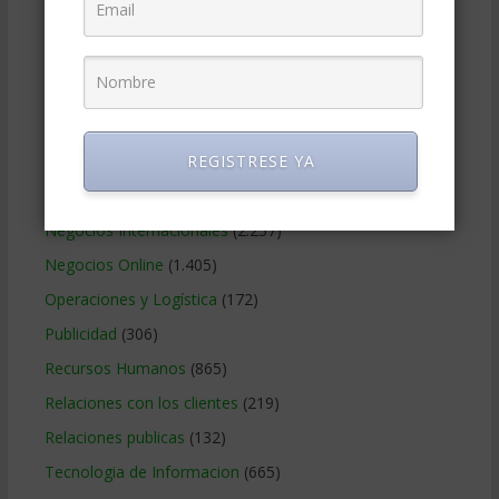
Gerencia social y ambiental
(223)
Gobierno Corporativo
(11)
Legal
(125)
Marketing
(988)
REGISTRESE YA
Marketing Digital
(247)
Métodos Gerenciales
(280)
Negocios Internacionales
(2.257)
Negocios Online
(1.405)
Operaciones y Logística
(172)
Publicidad
(306)
Recursos Humanos
(865)
Relaciones con los clientes
(219)
Relaciones publicas
(132)
Tecnologia de Informacion
(665)