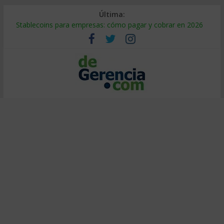
Última:
Stablecoins para empresas: cómo pagar y cobrar en 2026
Despido silencioso: qué es y por qué sale tan caro
IA en selección de personal: cómo auditarla a tiempo
Trabajo forzoso en la cadena de suministro: qué hacer
Mercado hispano de EE. UU.: cómo segmentarlo y venderle