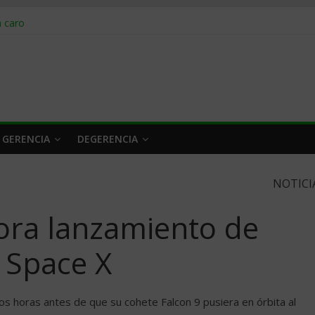
obrar en 2026
n caro
 a tiempo
 qué hacer
rlo y venderle
 GERENCIA
DEGERENCIA
NOTICI
mora lanzamiento de
 Space X
s horas antes de que su cohete Falcon 9 pusiera en órbita al