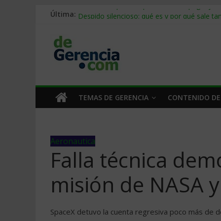
Última:
Stablecoins para empresas: cómo pagar y c
Despido silencioso: qué es y por qué sale ta
IA en selección de personal: cómo auditarla
Trabajo forzoso en la cadena de suministro:
Mercado hispano de EE. UU.: cómo segmenta
TEMAS DE GERENCIA
CONTENIDO DE
Aeronautica
Falla técnica de
misión de NASA y
SpaceX detuvo la cuenta regresiva poco más de do