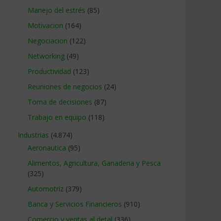
Manejo del estrés
(85)
Motivacion
(164)
Negociacion
(122)
Networking
(49)
Productividad
(123)
Reuniones de negocios
(24)
Toma de decisiones
(87)
Trabajo en equipo
(118)
Industrias
(4.874)
Aeronautica
(95)
Alimentos, Agricultura, Ganaderia y Pesca
(325)
Automotriz
(379)
Banca y Servicios Financieros
(910)
Comercio y ventas al detal
(336)