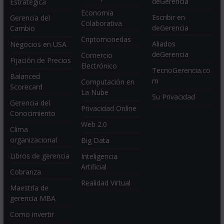
deGerencia
Estratégica
Economia
Escribir en
Gerencia del
Colaborativa
deGerencia
Cambio
Criptomonedas
Aliados
Negocios en USA
deGerencia
Comercio
Fijación de Precios
Electrónico
TecnoGerencia.co
Balanced
m
Computación en
Scorecard
La Nube
Su Privacidad
Gerencia del
Privacidad Online
Conocimiento
Web 2.0
Clima
organizacional
Big Data
Libros de gerencia
Inteligencia
Artificial
Cobranza
Realidad Virtual
Maestría de
gerencia MBA
Como invertir