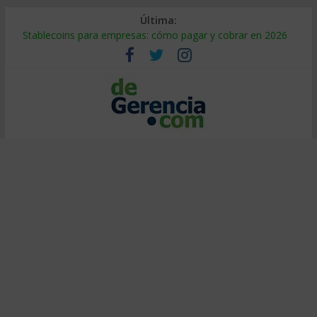
Última:
Stablecoins para empresas: cómo pagar y cobrar en 2026
Despido silencioso: qué es y por qué sale tan caro
IA en selección de personal: cómo auditarla a tiempo
Trabajo forzoso en la cadena de suministro: qué hacer
Mercado hispano de EE. UU.: cómo segmentarlo y venderle