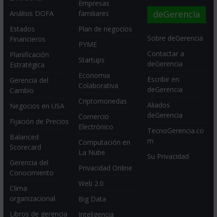
Empresas
deGerencia
Análisis DOFA
familiares
Estados
Plan de negocios
Sobre deGerencia
Financieros
PYME
Contactar a
Planificación
Startups
deGerencia
Estratégica
Economia
Escribir en
Gerencia del
Colaborativa
deGerencia
Cambio
Criptomonedas
Aliados
Negocios en USA
deGerencia
Comercio
Fijación de Precios
Electrónico
TecnoGerencia.co
Balanced
m
Computación en
Scorecard
La Nube
Su Privacidad
Gerencia del
Privacidad Online
Conocimiento
Web 2.0
Clima
organizacional
Big Data
Libros de gerencia
Inteligencia