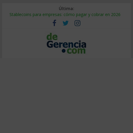
Última:
Stablecoins para empresas: cómo pagar y cobrar en 2026
Despido silencioso: qué es y por qué sale tan caro
IA en selección de personal: cómo auditarla a tiempo
Trabajo forzoso en la cadena de suministro: qué hacer
Mercado hispano de EE. UU.: cómo segmentarlo y venderle