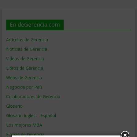
En deGerencia.com
Artículos de Gerencia
Noticias de Gerencia
Videos de Gerencia
Libros de Gerencia
Webs de Gerencia
Negocios por País
Colaboradores de Gerencia
Glosario
Glosario Inglés – Español
Los mejores MBA
Firmas de Gerencia