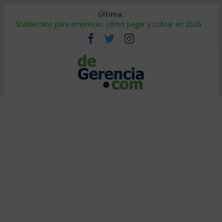
Última:
Stablecoins para empresas: cómo pagar y cobrar en 2026
Despido silencioso: qué es y por qué sale tan caro
IA en selección de personal: cómo auditarla a tiempo
Trabajo forzoso en la cadena de suministro: qué hacer
Mercado hispano de EE. UU.: cómo segmentarlo y venderle