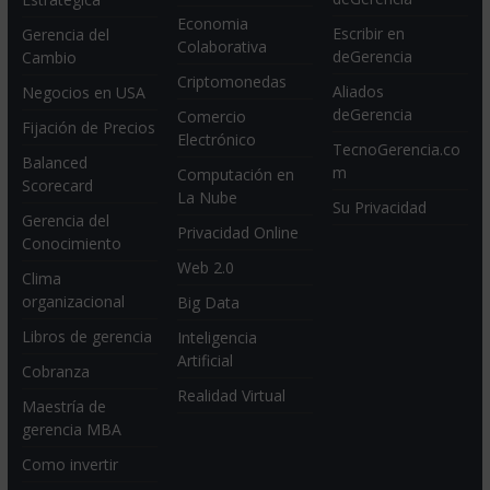
Economia
Escribir en
Gerencia del
Colaborativa
deGerencia
Cambio
Criptomonedas
Aliados
Negocios en USA
deGerencia
Comercio
Fijación de Precios
Electrónico
TecnoGerencia.co
Balanced
m
Computación en
Scorecard
La Nube
Su Privacidad
Gerencia del
Privacidad Online
Conocimiento
Web 2.0
Clima
organizacional
Big Data
Libros de gerencia
Inteligencia
Artificial
Cobranza
Realidad Virtual
Maestría de
gerencia MBA
Como invertir