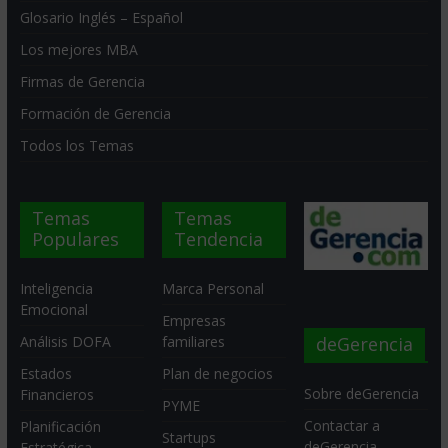
Glosario Inglés – Español
Los mejores MBA
Firmas de Gerencia
Formación de Gerencia
Todos los Temas
Temas
Temas
Populares
Tendencia
Inteligencia
Marca Personal
Emocional
Empresas
deGerencia
Análisis DOFA
familiares
Estados
Plan de negocios
Sobre deGerencia
Financieros
PYME
Contactar a
Planificación
Startups
deGerencia
Estratégica