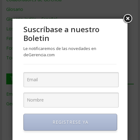
Glosario
Glosario Inglés – Español
Suscríbase a nuestro
Los mejores MBA
Boletin
Firmas de Gerencia
Formación de Gerencia
Le notificaremos de las novedades en
deGerencia.com
Todos los Temas
Temas de Gerencia
Empresas de Gerencia
(38)
Gerencia
(9.477)
Ciencias Económicas
(80)
Contabilidad
(466)
REGISTRESE YA
Educacion Gerencial
(454)