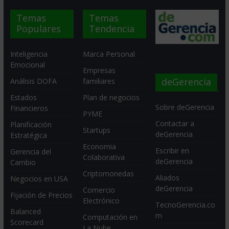
Temas
Temas
Populares
Tendencia
Inteligencia
Marca Personal
Emocional
Empresas
deGerencia
Análisis DOFA
familiares
Estados
Plan de negocios
Sobre deGerencia
Financieros
PYME
Contactar a
Planificación
Startups
deGerencia
Estratégica
Economia
Escribir en
Gerencia del
Colaborativa
deGerencia
Cambio
Criptomonedas
Aliados
Negocios en USA
deGerencia
Comercio
Fijación de Precios
Electrónico
TecnoGerencia.co
Balanced
m
Computación en
Scorecard
La Nube