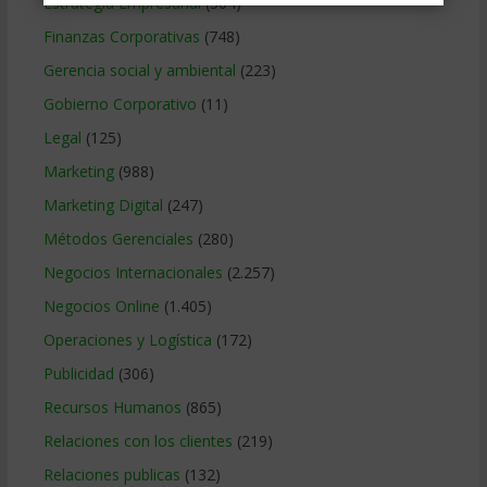
Estrategia Empresarial
(304)
Finanzas Corporativas
(748)
Gerencia social y ambiental
(223)
Gobierno Corporativo
(11)
Legal
(125)
Marketing
(988)
Marketing Digital
(247)
Métodos Gerenciales
(280)
Negocios Internacionales
(2.257)
Negocios Online
(1.405)
Operaciones y Logística
(172)
Publicidad
(306)
Recursos Humanos
(865)
Relaciones con los clientes
(219)
Relaciones publicas
(132)