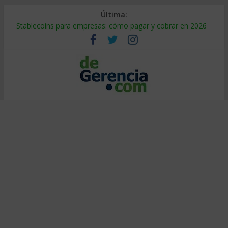
Última:
Stablecoins para empresas: cómo pagar y cobrar en 2026
Despido silencioso: qué es y por qué sale tan caro
IA en selección de personal: cómo auditarla a tiempo
Trabajo forzoso en la cadena de suministro: qué hacer
Mercado hispano de EE. UU.: cómo segmentarlo y venderle