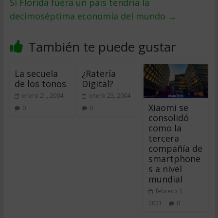
Si Florida fuera un país tendría la
decimoséptima economía del mundo
→
También te puede gustar
La secuela
¿Ratería
de los tonos
Digital?
enero 21, 2004
enero 23, 2004
Xiaomi se
0
0
consolidó
como la
tercera
compañía de
smartphone
s a nivel
mundial
febrero 3,
2021
0