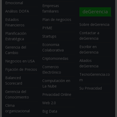
Emocional
Empresas
deGerencia
Análisis DOFA
familiares
Estados
Plan de negocios
Sobre deGerencia
Financieros
PYME
Contactar a
Planificación
Startups
deGerencia
Estratégica
Economia
Escribir en
Gerencia del
Colaborativa
deGerencia
Cambio
Criptomonedas
Aliados
Negocios en USA
deGerencia
Comercio
Fijación de Precios
Electrónico
TecnoGerencia.co
Balanced
m
Computación en
Scorecard
La Nube
Su Privacidad
Gerencia del
Privacidad Online
Conocimiento
Web 2.0
Clima
organizacional
Big Data