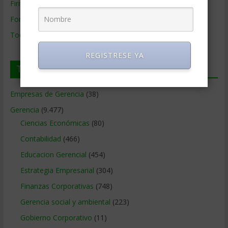
Firmas de Gerencia
Formación de Gerencia
Todos los Temas
REGISTRESE YA
Temas de Gerencia
Empresas de Gerencia
(38)
Gerencia
(9.477)
Ciencias Económicas
(80)
Contabilidad
(466)
Educacion Gerencial
(454)
Estrategia Empresarial
(304)
Finanzas Corporativas
(748)
Gerencia social y ambiental
(223)
Gobierno Corporativo
(11)