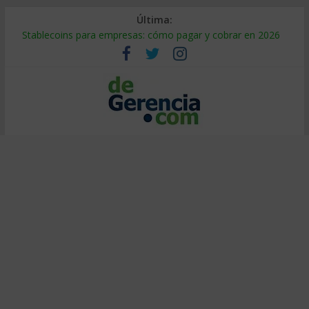
Última:
Stablecoins para empresas: cómo pagar y cobrar en 2026
Despido silencioso: qué es y por qué sale tan caro
IA en selección de personal: cómo auditarla a tiempo
Trabajo forzoso en la cadena de suministro: qué hacer
Mercado hispano de EE. UU.: cómo segmentarlo y venderle