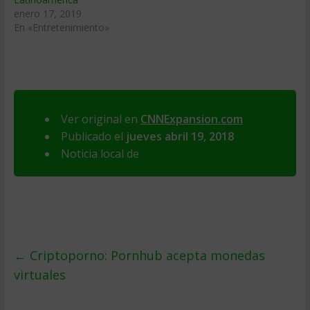
enero 17, 2019
En «Entretenimiento»
Ver original en
CNNExpansion.com
Publicado el
jueves abril 19, 2018
Noticia local de
←
Criptoporno: Pornhub acepta monedas
virtuales