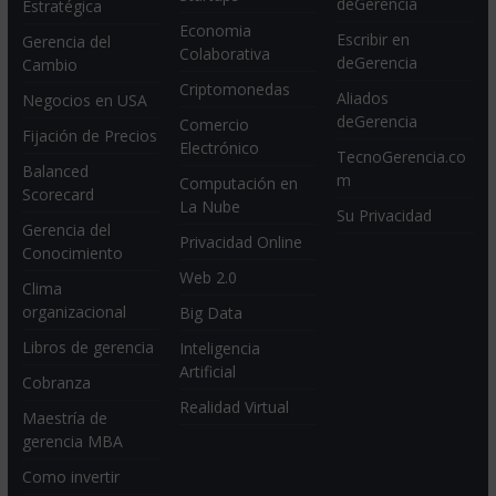
deGerencia
Estratégica
Economia
Escribir en
Gerencia del
Colaborativa
deGerencia
Cambio
Criptomonedas
Aliados
Negocios en USA
deGerencia
Comercio
Fijación de Precios
Electrónico
TecnoGerencia.co
Balanced
m
Computación en
Scorecard
La Nube
Su Privacidad
Gerencia del
Privacidad Online
Conocimiento
Web 2.0
Clima
organizacional
Big Data
Libros de gerencia
Inteligencia
Artificial
Cobranza
Realidad Virtual
Maestría de
gerencia MBA
Como invertir