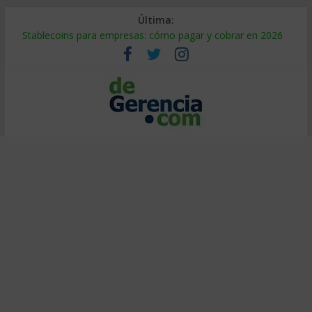
Última:
Stablecoins para empresas: cómo pagar y cobrar en 2026
Despido silencioso: qué es y por qué sale tan caro
IA en selección de personal: cómo auditarla a tiempo
Trabajo forzoso en la cadena de suministro: qué hacer
Mercado hispano de EE. UU.: cómo segmentarlo y venderle