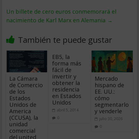
Un billete de cero euros conmemorará el
nacimiento de Karl Marx en Alemania
→
También te puede gustar
EB5, la
forma más
fácil de
invertir y
La Cámara
Mercado
obtener la
de Comercio
hispano de
residencia
de los
EE. UU.:
en Estados
Estados
cómo
Unidos
Unidos de
segmentarlo
America
y venderle
abril 5, 2014
(CCUSA), la
0
julio 30, 2026
unidad
0
comercial
del united