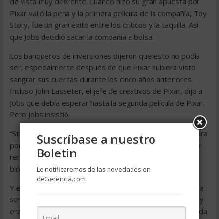
de vista muy diferente. Cuando hizo su gran apuesta por
Pixar valió la pena y la primera película de la compañía, Toy
Story, fue un gran éxito entre los críticos y la taquilla. Así
que Jobs decidió sacar la compañía a bolsa.
Los banqueros de inversiones dijeron que esto no podía
ser, especialmente después de que Pixar hubiera visto
sangrar sus cuentas durante los cinco años anteriores.
Incluso John Lasseter, el jefe de creativos de Pixar, dijo a
Jobs que debía esperar hasta la segunda película de Pixar.
Pero Jobs insistió.
“Steve me invalidó y dijo que necesitábamos el dinero para
Suscríbase a nuestro
poner poner la mitad del capital para nuestras películas y
Boletin
renegociar los acuerdos con Disney“, dijo Lasseter al
biógrafo de Jobs.
Le notificaremos de las novedades en
deGerencia.com
Y eso es exactamente lo que pasó. Pixar salió a bolsa una
semana más tarde, Toy Story se estrenaba en los cines y
era un gran éxito. Superó a Netscape como la mayor salida