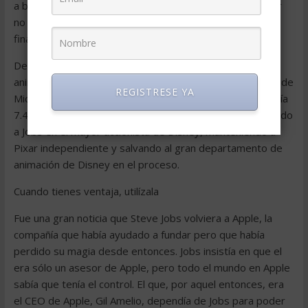
a bolsa de 1995 y, más importante, significaba que Pixar
no necesitaba depender de Disney nunca más para
financiar sus películas.
De repente Disney, con su flamante departamento de
animación, necesitaba a Pixar y no al revés. La compañía de
REGISTRESE YA
Mickey Mouse se daría cuenta de ello más tarde y pagaría
7.400 millones de dólares para comprar Pixar, convirtiendo
a Jobs en el mayor accionista de Disney, manteniendo a
Pixar independiente y salvando al gran departamento de
animación de Disney en el proceso.
Cuando tienes ventaja, utilízala
Fue una gran noticia que Steve Jobs volviera a Apple, la
compañía que había ayudado a fundar pero que había
perdido su magia desde entonces. Jobs insistía en que el
era sólo un asesor de Apple, pero todo el mundo en Apple
sabía que tenía el control. El que, por aquel entonces, era
el CEO de Apple, Gil Amelio, dependía de Jobs para poder