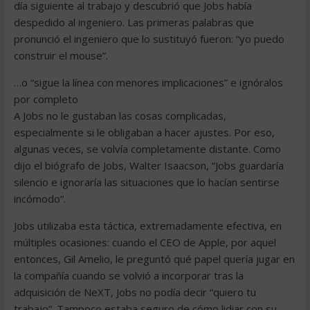
día siguiente al trabajo y descubrió que Jobs había
despedido al ingeniero. Las primeras palabras que
pronunció el ingeniero que lo sustituyó fueron: “yo puedo
construir el mouse”.
…o “sigue la línea con menores implicaciones” e ignóralos
por completo
A Jobs no le gustaban las cosas complicadas,
especialmente si le obligaban a hacer ajustes. Por eso,
algunas veces, se volvía completamente distante. Como
dijo el biógrafo de Jobs, Walter Isaacson, “Jobs guardaría
silencio e ignoraría las situaciones que lo hacían sentirse
incómodo“.
Jobs utilizaba esta táctica, extremadamente efectiva, en
múltiples ocasiones: cuando el CEO de Apple, por aquel
entonces, Gil Amelio, le preguntó qué papel quería jugar en
la compañía cuando se volvió a incorporar tras la
adquisición de NeXT, Jobs no podía decir “quiero tu
trabajo”. Tampoco estaba seguro de cómo lidiar con su