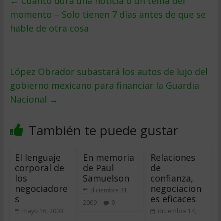
←
Cuánto dura una noticia o un tema del
momento – Solo tienen 7 días antes de que se
hable de otra cosa
López Obrador subastará los autos de lujo del
gobierno mexicano para financiar la Guardia
Nacional
→
También te puede gustar
El lenguaje
En memoria
Relaciones
corporal de
de Paul
de
los
Samuelson
confianza,
negociadore
negociacion
diciembre 31,
s
es eficaces
2009
0
mayo 16, 2003
diciembre 14,