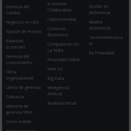
Economia
Escribir en
Gerencia del
Colaborativa
deGerencia
Cambio
Criptomonedas
Aliados
Negocios en USA
deGerencia
Comercio
Fijación de Precios
Electrónico
TecnoGerencia.co
Balanced
m
Computación en
Scorecard
La Nube
Su Privacidad
Gerencia del
Privacidad Online
Conocimiento
Web 2.0
Clima
organizacional
Big Data
Libros de gerencia
Inteligencia
Artificial
Cobranza
Realidad Virtual
Maestría de
gerencia MBA
Como invertir
Compensacion y