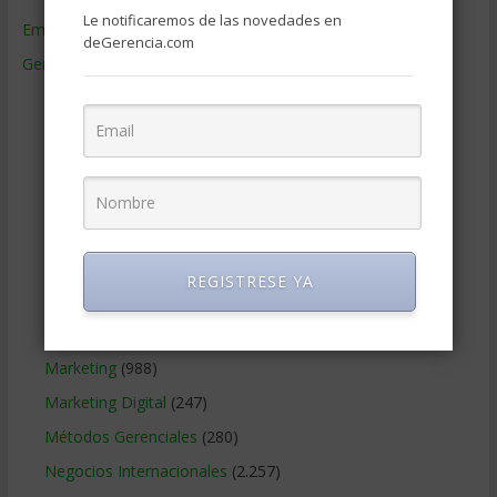
Le notificaremos de las novedades en
Empresas de Gerencia
(38)
deGerencia.com
Gerencia
(9.477)
Ciencias Económicas
(80)
Contabilidad
(466)
Educacion Gerencial
(454)
Estrategia Empresarial
(304)
Finanzas Corporativas
(748)
Gerencia social y ambiental
(223)
REGISTRESE YA
Gobierno Corporativo
(11)
Legal
(125)
Marketing
(988)
Marketing Digital
(247)
Métodos Gerenciales
(280)
Negocios Internacionales
(2.257)