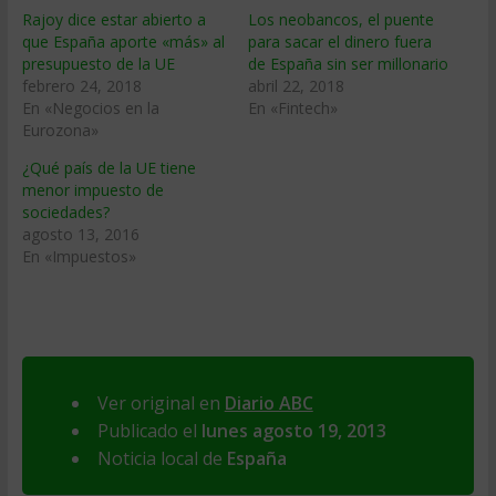
Rajoy dice estar abierto a
Los neobancos, el puente
que España aporte «más» al
para sacar el dinero fuera
presupuesto de la UE
de España sin ser millonario
febrero 24, 2018
abril 22, 2018
En «Negocios en la
En «Fintech»
Eurozona»
¿Qué país de la UE tiene
menor impuesto de
sociedades?
agosto 13, 2016
En «Impuestos»
Ver original en
Diario ABC
Publicado el
lunes agosto 19, 2013
Noticia local de
España