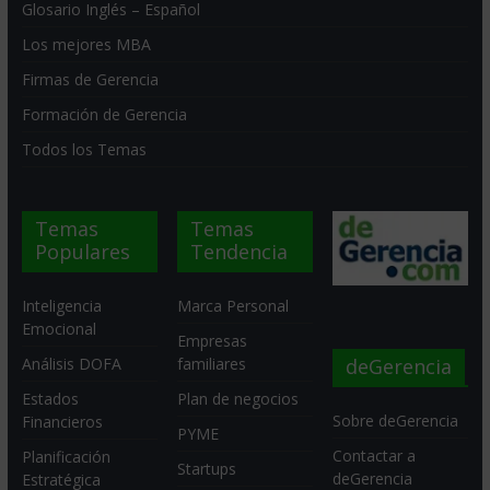
Glosario Inglés – Español
Los mejores MBA
Firmas de Gerencia
Formación de Gerencia
Todos los Temas
Temas
Temas
Populares
Tendencia
Inteligencia
Marca Personal
Emocional
Empresas
deGerencia
Análisis DOFA
familiares
Estados
Plan de negocios
Sobre deGerencia
Financieros
PYME
Contactar a
Planificación
Startups
deGerencia
Estratégica