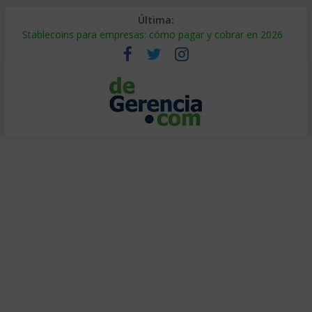
Última:
Stablecoins para empresas: cómo pagar y cobrar en 2026
Despido silencioso: qué es y por qué sale tan caro
IA en selección de personal: cómo auditarla a tiempo
Trabajo forzoso en la cadena de suministro: qué hacer
Mercado hispano de EE. UU.: cómo segmentarlo y venderle