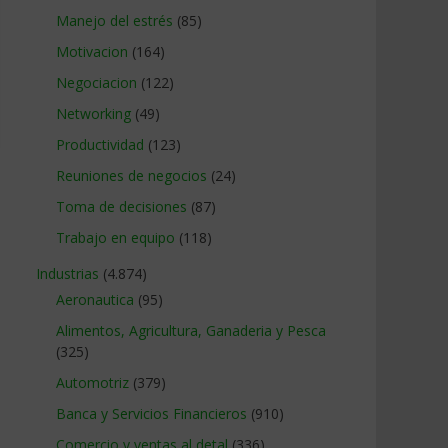
Manejo del estrés
(85)
Motivacion
(164)
Negociacion
(122)
Networking
(49)
Productividad
(123)
Reuniones de negocios
(24)
Toma de decisiones
(87)
Trabajo en equipo
(118)
Industrias
(4.874)
Aeronautica
(95)
Alimentos, Agricultura, Ganaderia y Pesca
(325)
Automotriz
(379)
Banca y Servicios Financieros
(910)
Comercio y ventas al detal
(336)