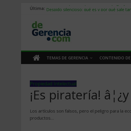
Última:
Stablecoins para empresas: cómo pagar y c
Despido silencioso: qué es y por qué sale ta
IA en selección de personal: cómo auditarla
Trabajo forzoso en la cadena de suministro:
Mercado hispano de EE. UU.: cómo segmenta
TEMAS DE GERENCIA
CONTENIDO DE
Propiedad Intelectual
¡Es piratería! â¦¿
Los artículos son falsos, pero el peligro para la e
productos…