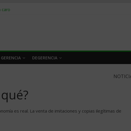
obrar en 2026
n caro
 a tiempo
 qué hacer
rlo y venderle
 GERENCIA
DEGERENCIA
NOTICI
y qué?
conomía es real. La venta de imitaciones y copias ilegítimas de