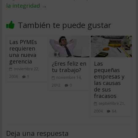
la integridad
→
También te puede gustar
Las PYMEs
requieren
una nueva
gerencia
¿Eres feliz en
Las
tu trabajo?
pequeñas
noviembre 22,
empresas y
2006
1
noviembre 14,
las causas
2012
0
de sus
fracasos
septiembre 21,
2004
64
Deja una respuesta