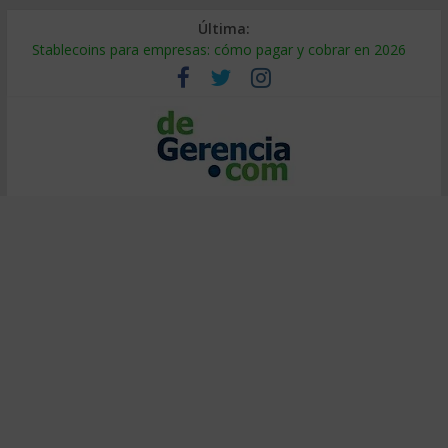
Última:
Stablecoins para empresas: cómo pagar y cobrar en 2026
Despido silencioso: qué es y por qué sale tan caro
IA en selección de personal: cómo auditarla a tiempo
Trabajo forzoso en la cadena de suministro: qué hacer
Mercado hispano de EE. UU.: cómo segmentarlo y venderle