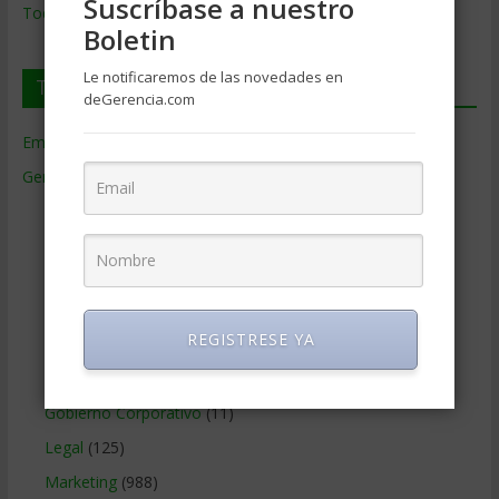
Suscríbase a nuestro
Todos los Temas
Boletin
Le notificaremos de las novedades en
Temas de Gerencia
deGerencia.com
Empresas de Gerencia
(38)
Gerencia
(9.477)
Ciencias Económicas
(80)
Contabilidad
(466)
Educacion Gerencial
(454)
Estrategia Empresarial
(304)
REGISTRESE YA
Finanzas Corporativas
(748)
Gerencia social y ambiental
(223)
Gobierno Corporativo
(11)
Legal
(125)
Marketing
(988)