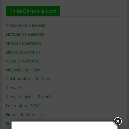
En deGerencia.com
Artículos de Gerencia
Noticias de Gerencia
Videos de Gerencia
Libros de Gerencia
Webs de Gerencia
Negocios por País
Colaboradores de Gerencia
Glosario
Glosario Inglés – Español
Los mejores MBA
Firmas de Gerencia
Formación de Gerencia