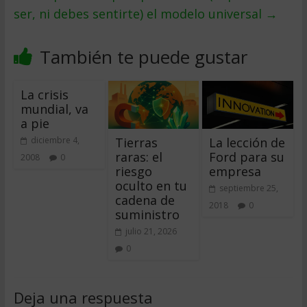
ser, ni debes sentirte) el modelo universal
→
También te puede gustar
La crisis
mundial, va
a pie
Tierras
La lección de
diciembre 4,
raras: el
Ford para su
2008
0
riesgo
empresa
oculto en tu
septiembre 25,
cadena de
2018
0
suministro
julio 21, 2026
0
Deja una respuesta