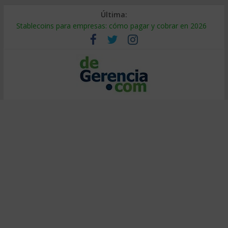
Última:
Stablecoins para empresas: cómo pagar y cobrar en 2026
Despido silencioso: qué es y por qué sale tan caro
IA en selección de personal: cómo auditarla a tiempo
Trabajo forzoso en la cadena de suministro: qué hacer
Mercado hispano de EE. UU.: cómo segmentarlo y venderle