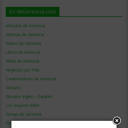
En deGerencia.com
Artículos de Gerencia
Noticias de Gerencia
Videos de Gerencia
Libros de Gerencia
Webs de Gerencia
Negocios por País
Colaboradores de Gerencia
Glosario
Glosario Inglés – Español
Los mejores MBA
Firmas de Gerencia
Formación de Gerencia