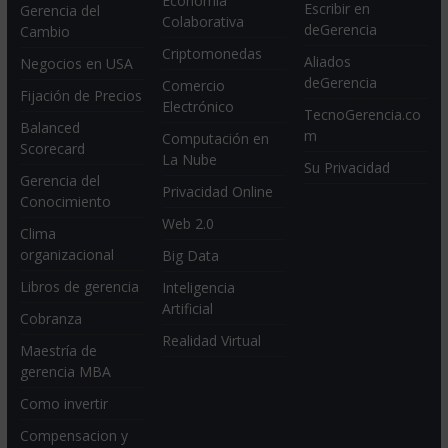
Economia
Escribir en
Gerencia del
Colaborativa
deGerencia
Cambio
Criptomonedas
Aliados
Negocios en USA
deGerencia
Comercio
Fijación de Precios
Electrónico
TecnoGerencia.co
Balanced
m
Computación en
Scorecard
La Nube
Su Privacidad
Gerencia del
Privacidad Online
Conocimiento
Web 2.0
Clima
organizacional
Big Data
Libros de gerencia
Inteligencia
Artificial
Cobranza
Realidad Virtual
Maestría de
gerencia MBA
Como invertir
Compensacion y