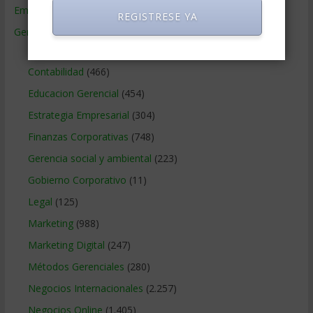
Empresas de Gerencia
(38)
REGISTRESE YA
Gerencia
(9.477)
Ciencias Económicas
(80)
Contabilidad
(466)
Educacion Gerencial
(454)
Estrategia Empresarial
(304)
Finanzas Corporativas
(748)
Gerencia social y ambiental
(223)
Gobierno Corporativo
(11)
Legal
(125)
Marketing
(988)
Marketing Digital
(247)
Métodos Gerenciales
(280)
Negocios Internacionales
(2.257)
Negocios Online
(1.405)