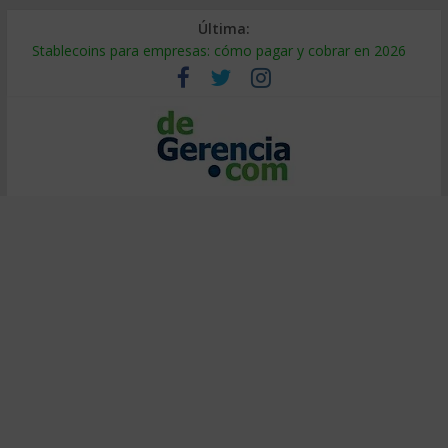
Última:
Stablecoins para empresas: cómo pagar y cobrar en 2026
Despido silencioso: qué es y por qué sale tan caro
IA en selección de personal: cómo auditarla a tiempo
Trabajo forzoso en la cadena de suministro: qué hacer
Mercado hispano de EE. UU.: cómo segmentarlo y venderle