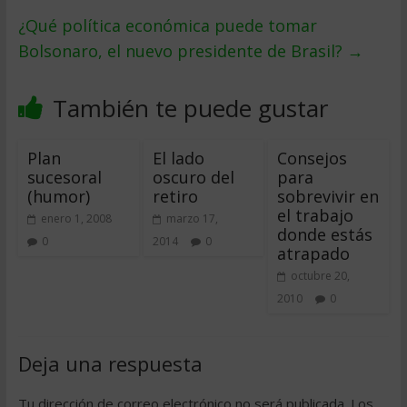
¿Qué política económica puede tomar
Bolsonaro, el nuevo presidente de Brasil?
→
También te puede gustar
Plan
El lado
Consejos
sucesoral
oscuro del
para
(humor)
retiro
sobrevivir en
el trabajo
enero 1, 2008
marzo 17,
donde estás
0
2014
0
atrapado
octubre 20,
2010
0
Deja una respuesta
Tu dirección de correo electrónico no será publicada.
Los