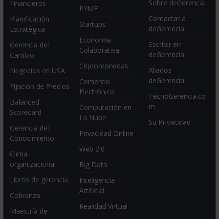
Sobre deGerencia
Financieros
PYME
Contactar a
Planificación
Startups
deGerencia
Estratégica
Economia
Escribir en
Gerencia del
Colaborativa
deGerencia
Cambio
Criptomonedas
Aliados
Negocios en USA
deGerencia
Comercio
Fijación de Precios
Electrónico
TecnoGerencia.co
Balanced
m
Computación en
Scorecard
La Nube
Su Privacidad
Gerencia del
Privacidad Online
Conocimiento
Web 2.0
Clima
organizacional
Big Data
Libros de gerencia
Inteligencia
Artificial
Cobranza
Realidad Virtual
Maestría de