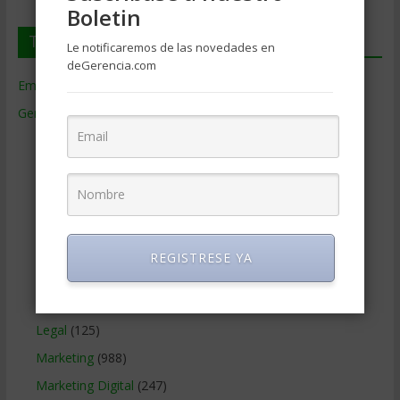
Boletin
Temas de Gerencia
Le notificaremos de las novedades en
deGerencia.com
Empresas de Gerencia
(38)
Gerencia
(9.477)
Ciencias Económicas
(80)
Contabilidad
(466)
Educacion Gerencial
(454)
Estrategia Empresarial
(304)
Finanzas Corporativas
(748)
REGISTRESE YA
Gerencia social y ambiental
(223)
Gobierno Corporativo
(11)
Legal
(125)
Marketing
(988)
Marketing Digital
(247)