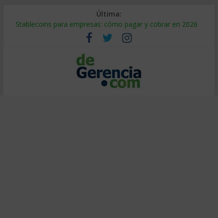
Última:
Stablecoins para empresas: cómo pagar y cobrar en 2026
Despido silencioso: qué es y por qué sale tan caro
IA en selección de personal: cómo auditarla a tiempo
Trabajo forzoso en la cadena de suministro: qué hacer
Mercado hispano de EE. UU.: cómo segmentarlo y venderle