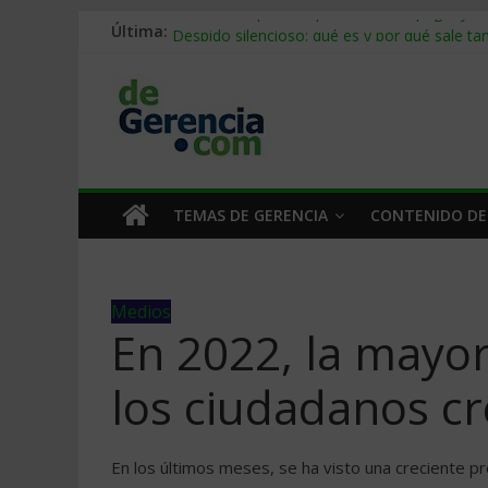
Última:
Stablecoins para empresas: cómo pagar y c
Despido silencioso: qué es y por qué sale ta
IA en selección de personal: cómo auditarla
Trabajo forzoso en la cadena de suministro:
Mercado hispano de EE. UU.: cómo segmenta
TEMAS DE GERENCIA
CONTENIDO DE
Medios
En 2022, la mayor
los ciudadanos cr
En los últimos meses, se ha visto una creciente pr