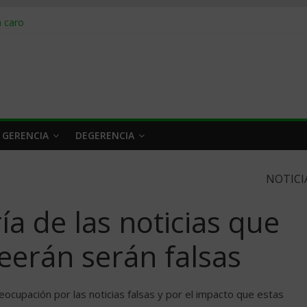
obrar en 2026
n caro
 a tiempo
 qué hacer
rlo y venderle
 GERENCIA
DEGERENCIA
NOTICI
ía de las noticias que
eerán serán falsas
eocupación por las noticias falsas y por el impacto que estas