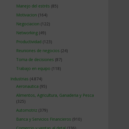
Manejo del estrés
(85)
Motivacion
(164)
Negociacion
(122)
Networking
(49)
Productividad
(123)
Reuniones de negocios
(24)
Toma de decisiones
(87)
Trabajo en equipo
(118)
Industrias
(4.874)
Aeronautica
(95)
Alimentos, Agricultura, Ganaderia y Pesca
(325)
Automotriz
(379)
Banca y Servicios Financieros
(910)
Comercio y ventas al detal
(336)