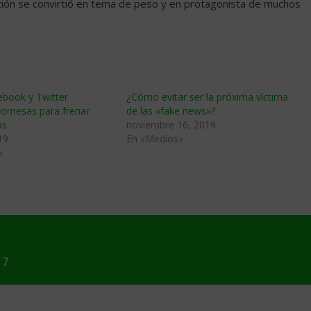
stión se convirtió en tema de peso y en protagonista de muchos
ebook y Twitter
¿Cómo evitar ser la próxima víctima
romesas para frenar
de las «fake news»?
as
noviembre 16, 2019
19
En «Medios»
»
17