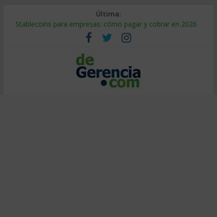
Última:
Stablecoins para empresas: cómo pagar y cobrar en 2026
Despido silencioso: qué es y por qué sale tan caro
IA en selección de personal: cómo auditarla a tiempo
Trabajo forzoso en la cadena de suministro: qué hacer
Mercado hispano de EE. UU.: cómo segmentarlo y venderle