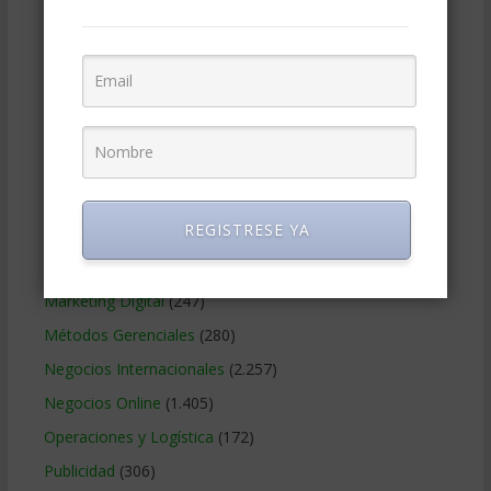
Contabilidad
(466)
Educacion Gerencial
(454)
Estrategia Empresarial
(304)
Finanzas Corporativas
(748)
Gerencia social y ambiental
(223)
Gobierno Corporativo
(11)
REGISTRESE YA
Legal
(125)
Marketing
(988)
Marketing Digital
(247)
Métodos Gerenciales
(280)
Negocios Internacionales
(2.257)
Negocios Online
(1.405)
Operaciones y Logística
(172)
Publicidad
(306)