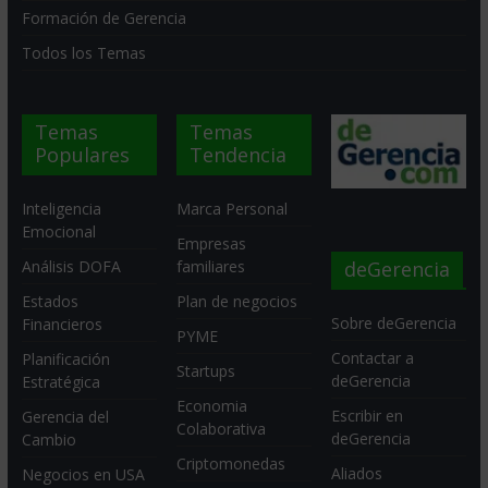
Formación de Gerencia
Todos los Temas
Temas
Temas
Populares
Tendencia
Inteligencia
Marca Personal
Emocional
Empresas
deGerencia
Análisis DOFA
familiares
Estados
Plan de negocios
Sobre deGerencia
Financieros
PYME
Contactar a
Planificación
Startups
deGerencia
Estratégica
Economia
Escribir en
Gerencia del
Colaborativa
deGerencia
Cambio
Criptomonedas
Aliados
Negocios en USA