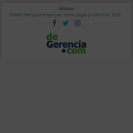
Última:
Stablecoins para empresas: cómo pagar y cobrar en 2026
Despido silencioso: qué es y por qué sale tan caro
IA en selección de personal: cómo auditarla a tiempo
Trabajo forzoso en la cadena de suministro: qué hacer
Mercado hispano de EE. UU.: cómo segmentarlo y venderle