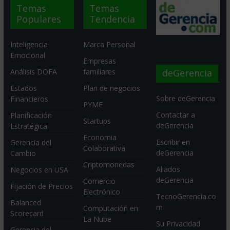
Temas
Temas
Populares
Tendencia
Inteligencia
Marca Personal
Emocional
Empresas
deGerencia
Análisis DOFA
familiares
Estados
Plan de negocios
Sobre deGerencia
Financieros
PYME
Contactar a
Planificación
Startups
deGerencia
Estratégica
Economia
Escribir en
Gerencia del
Colaborativa
deGerencia
Cambio
Criptomonedas
Aliados
Negocios en USA
deGerencia
Comercio
Fijación de Precios
Electrónico
TecnoGerencia.co
Balanced
m
Computación en
Scorecard
La Nube
Su Privacidad
Gerencia del