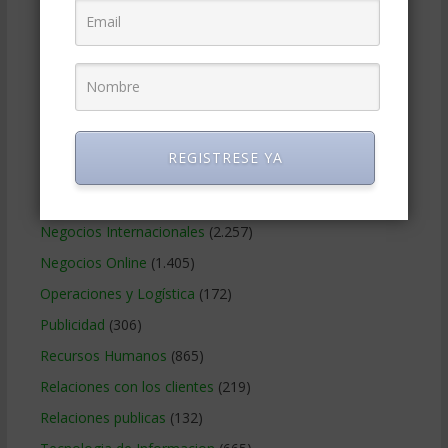
Finanzas Corporativas
(748)
Gerencia social y ambiental
(223)
Gobierno Corporativo
(11)
Legal
(125)
Marketing
(988)
REGISTRESE YA
Marketing Digital
(247)
Métodos Gerenciales
(280)
Negocios Internacionales
(2.257)
Negocios Online
(1.405)
Operaciones y Logística
(172)
Publicidad
(306)
Recursos Humanos
(865)
Relaciones con los clientes
(219)
Relaciones publicas
(132)