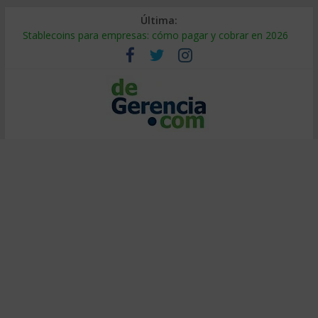
Última:
Stablecoins para empresas: cómo pagar y cobrar en 2026
Despido silencioso: qué es y por qué sale tan caro
IA en selección de personal: cómo auditarla a tiempo
Trabajo forzoso en la cadena de suministro: qué hacer
Mercado hispano de EE. UU.: cómo segmentarlo y venderle