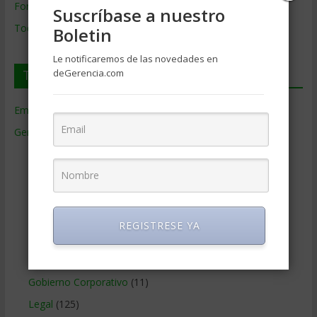
Formación de Gerencia
Suscríbase a nuestro
Todos los Temas
Boletin
Le notificaremos de las novedades en
Temas de Gerencia
deGerencia.com
Empresas de Gerencia
(38)
Gerencia
(9.477)
Ciencias Económicas
(80)
Contabilidad
(466)
Educacion Gerencial
(454)
Estrategia Empresarial
(304)
REGISTRESE YA
Finanzas Corporativas
(748)
Gerencia social y ambiental
(223)
Gobierno Corporativo
(11)
Legal
(125)