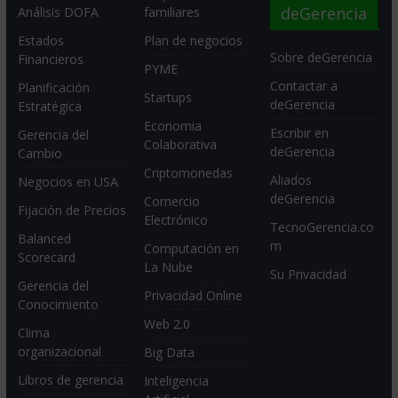
deGerencia
Análisis DOFA
familiares
Estados
Plan de negocios
Sobre deGerencia
Financieros
PYME
Contactar a
Planificación
Startups
deGerencia
Estratégica
Economia
Escribir en
Gerencia del
Colaborativa
deGerencia
Cambio
Criptomonedas
Aliados
Negocios en USA
deGerencia
Comercio
Fijación de Precios
Electrónico
TecnoGerencia.co
Balanced
m
Computación en
Scorecard
La Nube
Su Privacidad
Gerencia del
Privacidad Online
Conocimiento
Web 2.0
Clima
organizacional
Big Data
Libros de gerencia
Inteligencia