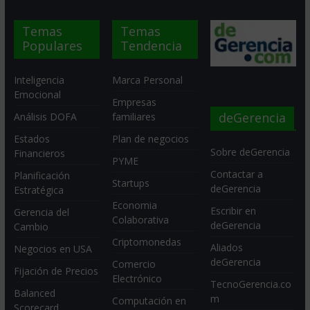
Temas
Temas
Populares
Tendencia
Inteligencia
Marca Personal
Emocional
Empresas
deGerencia
Análisis DOFA
familiares
Estados
Plan de negocios
Sobre deGerencia
Financieros
PYME
Contactar a
Planificación
Startups
deGerencia
Estratégica
Economia
Escribir en
Gerencia del
Colaborativa
deGerencia
Cambio
Criptomonedas
Aliados
Negocios en USA
deGerencia
Comercio
Fijación de Precios
Electrónico
TecnoGerencia.co
Balanced
m
Computación en
Scorecard