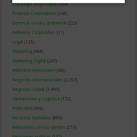
Estrategia Empresarial
(304)
Finanzas Corporativas
(748)
Gerencia social y ambiental
(223)
Gobierno Corporativo
(11)
Legal
(125)
Marketing
(988)
Marketing Digital
(247)
Métodos Gerenciales
(280)
Negocios Internacionales
(2.257)
Negocios Online
(1.405)
Operaciones y Logística
(172)
Publicidad
(306)
Recursos Humanos
(865)
Relaciones con los clientes
(219)
Relaciones publicas
(132)