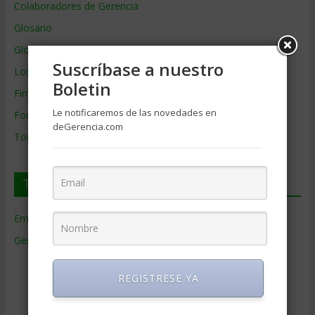
Colaboradores de Gerencia
Glosario
Glosario Inglés – Español
Suscríbase a nuestro
Los mejores MBA
Boletin
Firmas de Gerencia
Le notificaremos de las novedades en
Formación de Gerencia
deGerencia.com
Todos los Temas
Temas de Gerencia
Empresas de Gerencia
(38)
Gerencia
(9.477)
Ciencias Económicas
(80)
REGISTRESE YA
Contabilidad
(466)
Educacion Gerencial
(454)