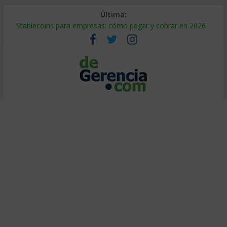
Última:
Stablecoins para empresas: cómo pagar y cobrar en 2026
Despido silencioso: qué es y por qué sale tan caro
IA en selección de personal: cómo auditarla a tiempo
Trabajo forzoso en la cadena de suministro: qué hacer
Mercado hispano de EE. UU.: cómo segmentarlo y venderle