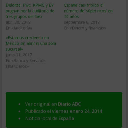
Deloitte, Pwc, KPMG y EY
España casi triplicó el
pugnan por la auditoría de
número de ‘súper ricos’ en
tres grupos del Ibex
10 años
abril 30, 2018
septiembre 6, 2018
En «Auditoría»
En «Dinero y finanzas»
«Estamos creciendo en
México sin abrir ni una sola
sucursal»
junio 11, 2017
En «Banca y Servicios
Financieros»
Ver original en
Diario ABC
Publicado el
viernes enero 24, 2014
Noticia local de
España