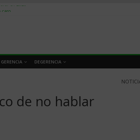
obrar en 2026
n caro
 a tiempo
 qué hacer
rlo y venderle
 GERENCIA
DEGERENCIA
NOTICI
co de no hablar