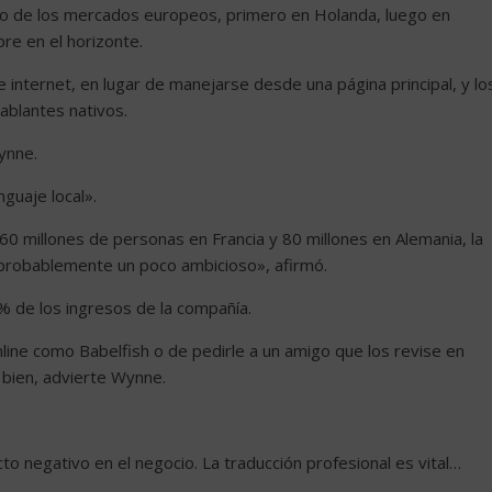
 de los mercados europeos, primero en Holanda, luego en
pre en el horizonte.
de internet, en lugar de manejarse desde una página principal, y lo
ablantes nativos.
Wynne.
nguaje local».
60 millones de personas en Francia y 80 millones en Alemania, la
es probablemente un poco ambicioso», afirmó.
% de los ingresos de la compañía.
line como Babelfish o de pedirle a un amigo que los revise en
 bien, advierte Wynne.
cto negativo en el negocio. La traducción profesional es vital…