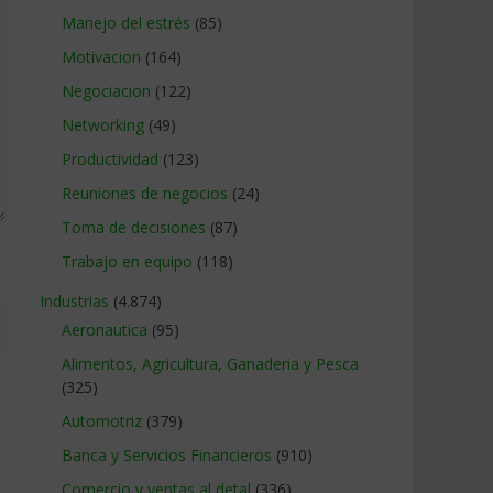
Manejo del estrés
(85)
Motivacion
(164)
Negociacion
(122)
Networking
(49)
Productividad
(123)
Reuniones de negocios
(24)
Toma de decisiones
(87)
Trabajo en equipo
(118)
Industrias
(4.874)
Aeronautica
(95)
Alimentos, Agricultura, Ganaderia y Pesca
(325)
Automotriz
(379)
Banca y Servicios Financieros
(910)
Comercio y ventas al detal
(336)