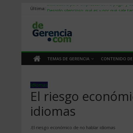
Última:
Stablecoins para empresas: cómo pagar y c
Despido silencioso: qué es y por qué sale ta
IA en selección de personal: cómo auditarla
Trabajo forzoso en la cadena de suministro:
Mercado hispano de EE. UU.: cómo segmenta
TEMAS DE GERENCIA
CONTENIDO DE
Idiomas
El riesgo económi
idiomas
.El riesgo económico de no hablar idiomas