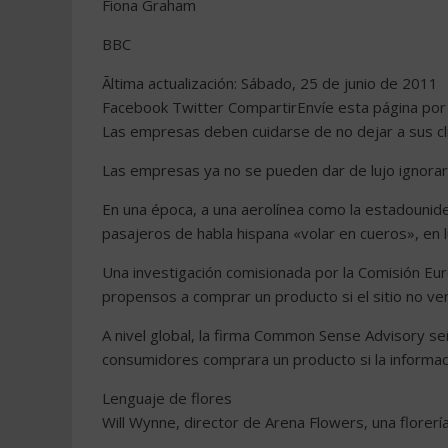
Fiona Graham
BBC
Ãltima actualización: Sábado, 25 de junio de 2011
Facebook Twitter CompartirEnvíe esta página por 
Las empresas deben cuidarse de no dejar a sus cl
Las empresas ya no se pueden dar de lujo ignorar 
En una época, a una aerolínea como la estadouniden
pasajeros de habla hispana «volar en cueros», en l
Una investigación comisionada por la Comisión E
propensos a comprar un producto si el sitio no ven
A nivel global, la firma Common Sense Advisory se
consumidores comprara un producto si la informac
Lenguaje de flores
Will Wynne, director de Arena Flowers, una florerí