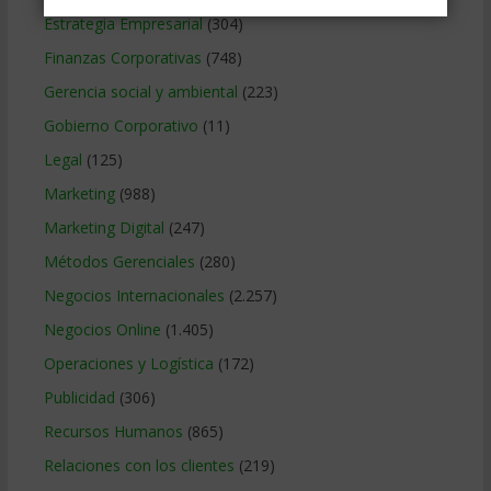
Estrategia Empresarial
(304)
Finanzas Corporativas
(748)
Gerencia social y ambiental
(223)
Gobierno Corporativo
(11)
Legal
(125)
Marketing
(988)
Marketing Digital
(247)
Métodos Gerenciales
(280)
Negocios Internacionales
(2.257)
Negocios Online
(1.405)
Operaciones y Logística
(172)
Publicidad
(306)
Recursos Humanos
(865)
Relaciones con los clientes
(219)