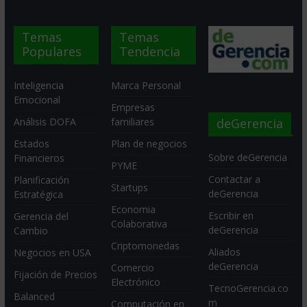
Temas
Temas
Populares
Tendencia
Inteligencia
Marca Personal
Emocional
Empresas
deGerencia
Análisis DOFA
familiares
Estados
Plan de negocios
Sobre deGerencia
Financieros
PYME
Contactar a
Planificación
Startups
deGerencia
Estratégica
Economia
Escribir en
Gerencia del
Colaborativa
deGerencia
Cambio
Criptomonedas
Aliados
Negocios en USA
deGerencia
Comercio
Fijación de Precios
Electrónico
TecnoGerencia.co
Balanced
m
Computación en