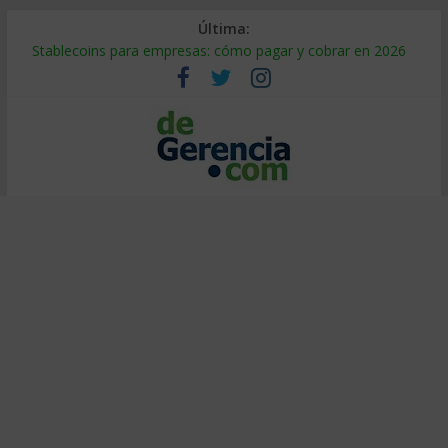
Última:
Stablecoins para empresas: cómo pagar y cobrar en 2026
Despido silencioso: qué es y por qué sale tan caro
IA en selección de personal: cómo auditarla a tiempo
Trabajo forzoso en la cadena de suministro: qué hacer
Mercado hispano de EE. UU.: cómo segmentarlo y venderle