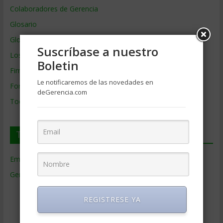
Colaboradores de Gerencia
Glosario
Glosario Inglés – Español
Suscríbase a nuestro
Los mejores MBA
Boletin
Firmas de Gerencia
Le notificaremos de las novedades en
Formación de Gerencia
deGerencia.com
Todos los Temas
Temas de Gerencia
Empresas de Gerencia
(38)
Gerencia
(9.477)
Ciencias Económicas
(80)
REGISTRESE YA
Contabilidad
(466)
Educacion Gerencial
(454)