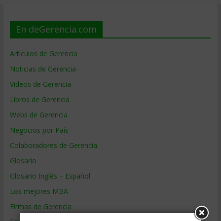
En deGerencia.com
Artículos de Gerencia
Noticias de Gerencia
Videos de Gerencia
Libros de Gerencia
Webs de Gerencia
Negocios por País
Colaboradores de Gerencia
Glosario
Glosario Inglés – Español
Los mejores MBA
Firmas de Gerencia