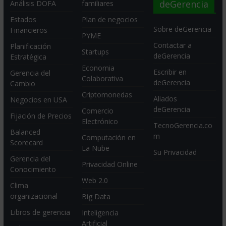
deGerencia
Análisis DOFA
familiares
Estados
Plan de negocios
Sobre deGerencia
Financieros
PYME
Contactar a
Planificación
Startups
deGerencia
Estratégica
Economia
Escribir en
Gerencia del
Colaborativa
deGerencia
Cambio
Criptomonedas
Aliados
Negocios en USA
deGerencia
Comercio
Fijación de Precios
Electrónico
TecnoGerencia.co
Balanced
m
Computación en
Scorecard
La Nube
Su Privacidad
Gerencia del
Privacidad Online
Conocimiento
Web 2.0
Clima
organizacional
Big Data
Libros de gerencia
Inteligencia
Artificial