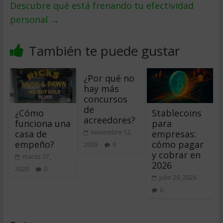
Descubre qué está frenando tu efectividad
personal
→
También te puede gustar
¿Por qué no
hay más
concursos
de
¿Cómo
Stablecoins
acreedores?
funciona una
para
casa de
empresas:
noviembre 12,
empeño?
cómo pagar
2009
0
y cobrar en
marzo 27,
2026
2020
0
julio 29, 2026
0