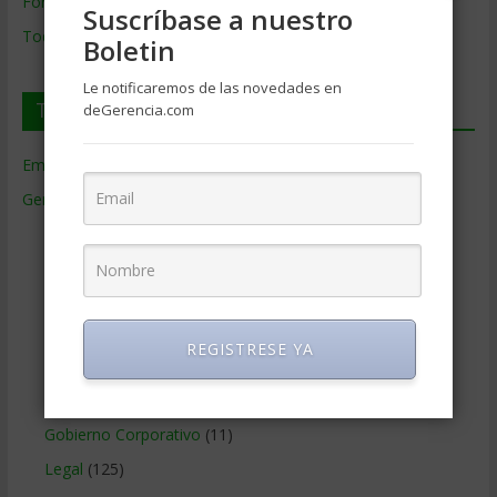
Formación de Gerencia
Suscríbase a nuestro
Todos los Temas
Boletin
Le notificaremos de las novedades en
Temas de Gerencia
deGerencia.com
Empresas de Gerencia
(38)
Gerencia
(9.477)
Ciencias Económicas
(80)
Contabilidad
(466)
Educacion Gerencial
(454)
Estrategia Empresarial
(304)
REGISTRESE YA
Finanzas Corporativas
(748)
Gerencia social y ambiental
(223)
Gobierno Corporativo
(11)
Legal
(125)