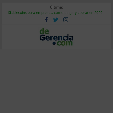
Última:
Stablecoins para empresas: cómo pagar y cobrar en 2026
Despido silencioso: qué es y por qué sale tan caro
IA en selección de personal: cómo auditarla a tiempo
Trabajo forzoso en la cadena de suministro: qué hacer
Mercado hispano de EE. UU.: cómo segmentarlo y venderle