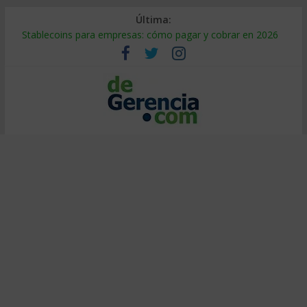
Última:
Stablecoins para empresas: cómo pagar y cobrar en 2026
Despido silencioso: qué es y por qué sale tan caro
IA en selección de personal: cómo auditarla a tiempo
Trabajo forzoso en la cadena de suministro: qué hacer
Mercado hispano de EE. UU.: cómo segmentarlo y venderle