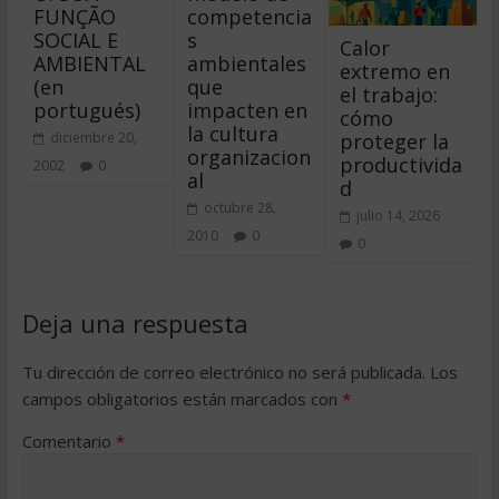
FUNÇÃO
competencia
SOCIAL E
s
Calor
AMBIENTAL
ambientales
extremo en
(en
que
el trabajo:
portugués)
impacten en
cómo
la cultura
proteger la
diciembre 20,
organizacion
productivida
2002
0
al
d
octubre 28,
julio 14, 2026
2010
0
0
Deja una respuesta
Tu dirección de correo electrónico no será publicada.
Los
campos obligatorios están marcados con
*
Comentario
*