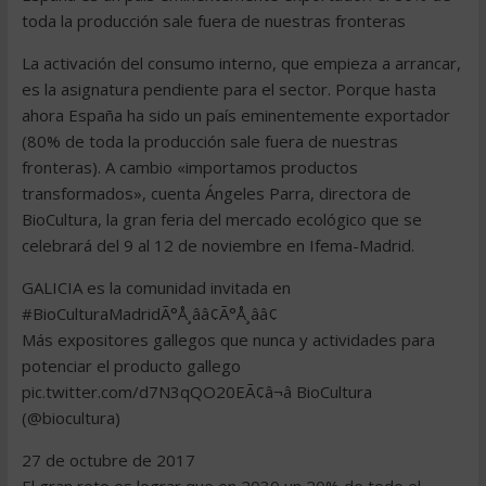
toda la producción sale fuera de nuestras fronteras
La activación del consumo interno, que empieza a arrancar,
es la asignatura pendiente para el sector. Porque hasta
ahora España ha sido un país eminentemente exportador
(80% de toda la producción sale fuera de nuestras
fronteras). A cambio «importamos productos
transformados», cuenta Ángeles Parra, directora de
BioCultura, la gran feria del mercado ecológico que se
celebrará del 9 al 12 de noviembre en Ifema-Madrid.
GALICIA es la comunidad invitada en
#BioCulturaMadridÃ°Å¸ââ¢Ã°Å¸ââ¢
Más expositores gallegos que nunca y actividades para
potenciar el producto gallego
pic.twitter.com/d7N3qQO20EÃ¢â¬â BioCultura
(@biocultura)
27 de octubre de 2017