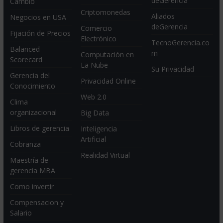
deGerencia
Cambio
Criptomonedas
Aliados
Negocios en USA
deGerencia
Comercio
Fijación de Precios
Electrónico
TecnoGerencia.co
Balanced
m
Computación en
Scorecard
La Nube
Su Privacidad
Gerencia del
Privacidad Online
Conocimiento
Web 2.0
Clima
organizacional
Big Data
Libros de gerencia
Inteligencia
Artificial
Cobranza
Realidad Virtual
Maestría de
gerencia MBA
Como invertir
Compensacion y
Salario