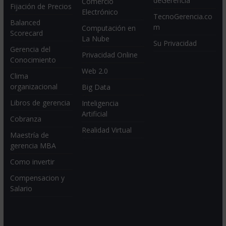
deGerencia
Comercio
Fijación de Precios
Electrónico
TecnoGerencia.co
Balanced
m
Computación en
Scorecard
La Nube
Su Privacidad
Gerencia del
Privacidad Online
Conocimiento
Web 2.0
Clima
organizacional
Big Data
Libros de gerencia
Inteligencia
Artificial
Cobranza
Realidad Virtual
Maestría de
gerencia MBA
Como invertir
Compensacion y
Salario