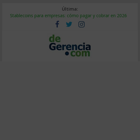
Última:
Stablecoins para empresas: cómo pagar y cobrar en 2026
Despido silencioso: qué es y por qué sale tan caro
IA en selección de personal: cómo auditarla a tiempo
Trabajo forzoso en la cadena de suministro: qué hacer
Mercado hispano de EE. UU.: cómo segmentarlo y venderle