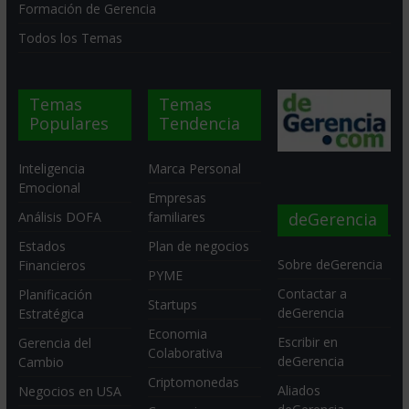
Formación de Gerencia
Todos los Temas
Temas
Temas
Populares
Tendencia
Inteligencia
Marca Personal
Emocional
Empresas
deGerencia
Análisis DOFA
familiares
Estados
Plan de negocios
Sobre deGerencia
Financieros
PYME
Contactar a
Planificación
Startups
deGerencia
Estratégica
Economia
Escribir en
Gerencia del
Colaborativa
deGerencia
Cambio
Criptomonedas
Aliados
Negocios en USA