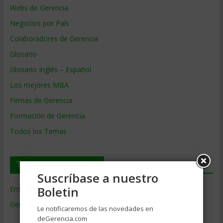
Webs de Gerencia
Negocios por País
Colaboradores de Gerencia
Glosario
Glosario Inglés – Español
Los mejores MBA
Firmas de Gerencia
Formación de Gerencia
Todos los Temas
Temas de Gerencia
Suscríbase a nuestro
Boletin
Empresas de Gerencia
(38)
Gerencia
(9.477)
Le notificaremos de las novedades en
Ciencias Económicas
(80)
deGerencia.com