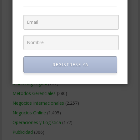
Contabilidad
(466)
Educacion Gerencial
(454)
Estrategia Empresarial
(304)
Finanzas Corporativas
(748)
Gerencia social y ambiental
(223)
Gobierno Corporativo
(11)
Legal
(125)
REGISTRESE YA
Marketing
(988)
Marketing Digital
(247)
Métodos Gerenciales
(280)
Negocios Internacionales
(2.257)
Negocios Online
(1.405)
Operaciones y Logística
(172)
Publicidad
(306)