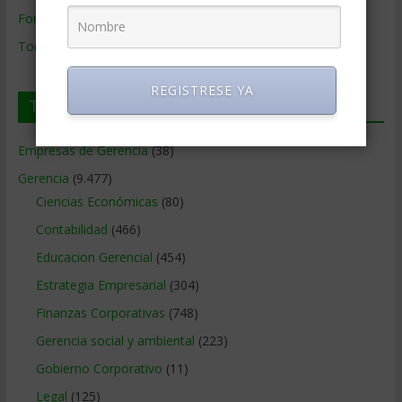
Formación de Gerencia
Todos los Temas
REGISTRESE YA
Temas de Gerencia
Empresas de Gerencia
(38)
Gerencia
(9.477)
Ciencias Económicas
(80)
Contabilidad
(466)
Educacion Gerencial
(454)
Estrategia Empresarial
(304)
Finanzas Corporativas
(748)
Gerencia social y ambiental
(223)
Gobierno Corporativo
(11)
Legal
(125)