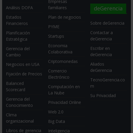
Empresas
deGerencia
Análisis DOFA
familiares
Estados
Plan de negocios
Sobre deGerencia
Financieros
PYME
Contactar a
Planificación
Startups
deGerencia
Estratégica
Economia
Escribir en
Gerencia del
Colaborativa
deGerencia
Cambio
Criptomonedas
Aliados
Negocios en USA
deGerencia
Comercio
Fijación de Precios
Electrónico
TecnoGerencia.co
Balanced
m
Computación en
Scorecard
La Nube
Su Privacidad
Gerencia del
Privacidad Online
Conocimiento
Web 2.0
Clima
organizacional
Big Data
Libros de gerencia
Inteligencia