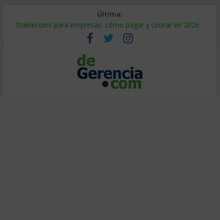
Última:
Stablecoins para empresas: cómo pagar y cobrar en 2026
Despido silencioso: qué es y por qué sale tan caro
IA en selección de personal: cómo auditarla a tiempo
Trabajo forzoso en la cadena de suministro: qué hacer
Mercado hispano de EE. UU.: cómo segmentarlo y venderle