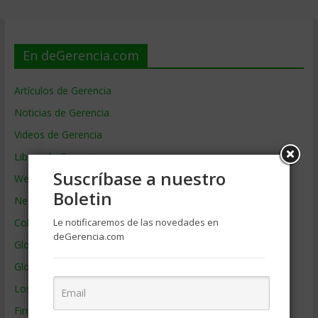
En deGerencia.com
Artículos de Gerencia
Noticias de Gerencia
Videos de Gerencia
Libros de Gerencia
Suscríbase a nuestro
Webs de Gerencia
Boletin
Negocios por País
Le notificaremos de las novedades en
Colaboradores de Gerencia
deGerencia.com
Glosario
Glosario Inglés – Español
Los mejores MBA
Firmas de Gerencia