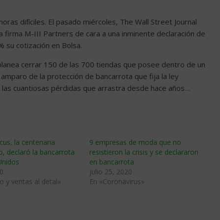
as difíciles. El pasado miércoles, The Wall Street Journal
a firma M-III Partners de cara a una inminente declaración de
 su cotización en Bolsa.
 planea cerrar 150 de las 700 tiendas que posee dentro de un
amparo de la protección de bancarrota que fija la ley
s las cuantiosas pérdidas que arrastra desde hace años…
us, la centenaria
9 empresas de moda que no
jo, declaró la bancarrota
resistieron la crisis y se declararon
Unidos
en bancarrota
0
julio 25, 2020
 y ventas al detal»
En «Coronavirus»