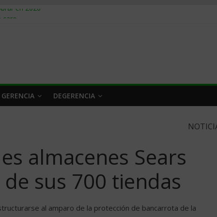
obrar en 2026
n caro
 a tiempo
 qué hacer
rlo y venderle
 GERENCIA
DEGERENCIA
NOTICI
des almacenes Sears
 de sus 700 tiendas
structurarse al amparo de la protección de bancarrota de la