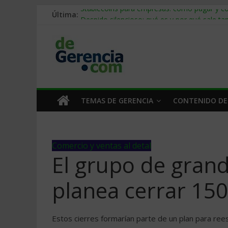
Última:
Stablecoins para empresas: cómo pagar y c
Despido silencioso: qué es y por qué sale ta
IA en selección de personal: cómo auditarla
Trabajo forzoso en la cadena de suministro:
Mercado hispano de EE. UU.: cómo segmenta
TEMAS DE GERENCIA
CONTENIDO DE
Comercio y ventas al detal
El grupo de gran
planea cerrar 150
Estos cierres formarían parte de un plan para ree