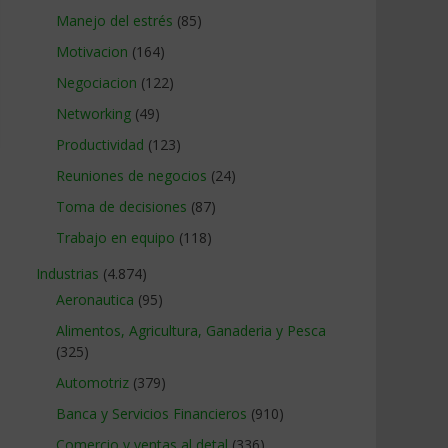
Manejo del estrés
(85)
Motivacion
(164)
Negociacion
(122)
Networking
(49)
Productividad
(123)
Reuniones de negocios
(24)
Toma de decisiones
(87)
Trabajo en equipo
(118)
Industrias
(4.874)
Aeronautica
(95)
Alimentos, Agricultura, Ganaderia y Pesca
(325)
Automotriz
(379)
Banca y Servicios Financieros
(910)
Comercio y ventas al detal
(336)