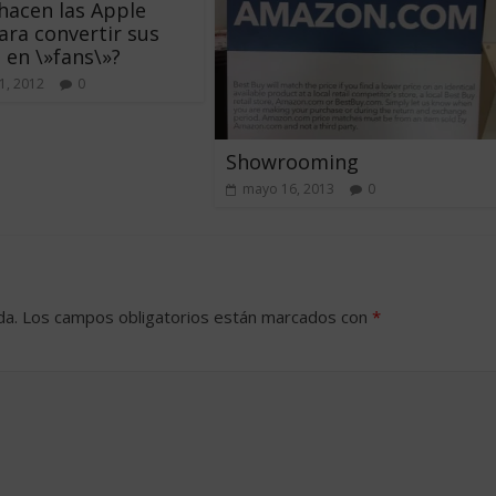
acen las Apple
ara convertir sus
s en \»fans\»?
1, 2012
0
Showrooming
mayo 16, 2013
0
da.
Los campos obligatorios están marcados con
*