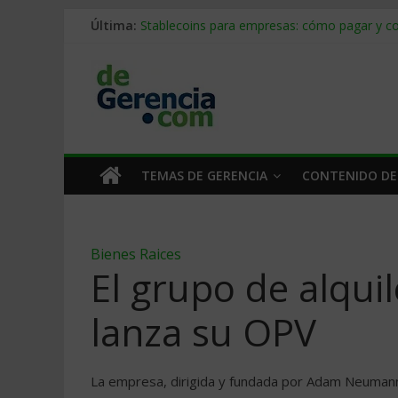
Última:
Stablecoins para empresas: cómo pagar y c
Despido silencioso: qué es y por qué sale ta
IA en selección de personal: cómo auditarla
Trabajo forzoso en la cadena de suministro:
Mercado hispano de EE. UU.: cómo segmenta
TEMAS DE GERENCIA
CONTENIDO DE
Bienes Raices
El grupo de alqui
lanza su OPV
La empresa, dirigida y fundada por Adam Neumann 