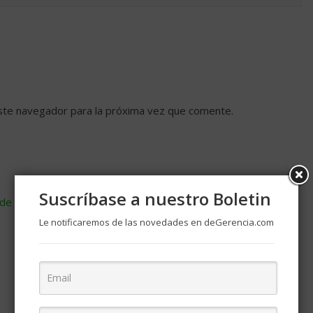
ste navegador para la próxima vez que comente.
Suscríbase a nuestro Boletin
de cómo se procesan los datos de tus comentarios
.
Le notificaremos de las novedades en deGerencia.com