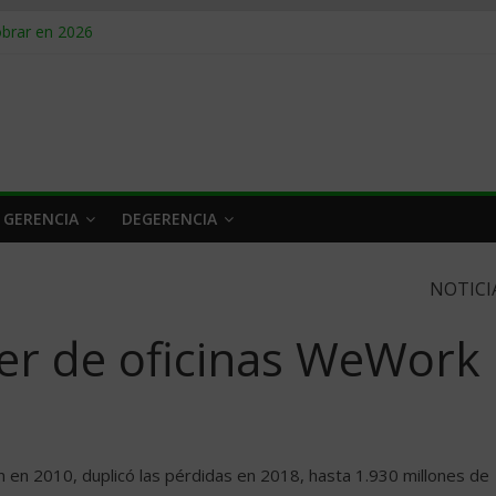
obrar en 2026
n caro
 a tiempo
 qué hacer
rlo y venderle
 GERENCIA
DEGERENCIA
NOTICI
ler de oficinas WeWork
en 2010, duplicó las pérdidas en 2018, hasta 1.930 millones de