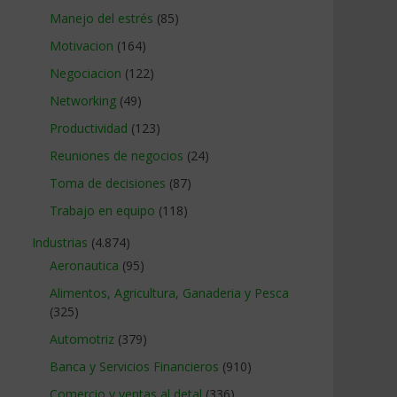
Manejo del estrés
(85)
Motivacion
(164)
Negociacion
(122)
Networking
(49)
Productividad
(123)
Reuniones de negocios
(24)
Toma de decisiones
(87)
Trabajo en equipo
(118)
Industrias
(4.874)
Aeronautica
(95)
Alimentos, Agricultura, Ganaderia y Pesca
(325)
Automotriz
(379)
Banca y Servicios Financieros
(910)
Comercio y ventas al detal
(336)