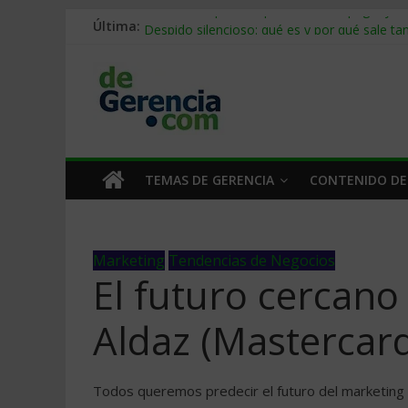
Última:
Stablecoins para empresas: cómo pagar y c
Despido silencioso: qué es y por qué sale ta
IA en selección de personal: cómo auditarla
Trabajo forzoso en la cadena de suministro:
Mercado hispano de EE. UU.: cómo segmenta
TEMAS DE GERENCIA
CONTENIDO DE
Marketing
Tendencias de Negocios
El futuro cercano
Aldaz (Mastercar
Todos queremos predecir el futuro del marketing