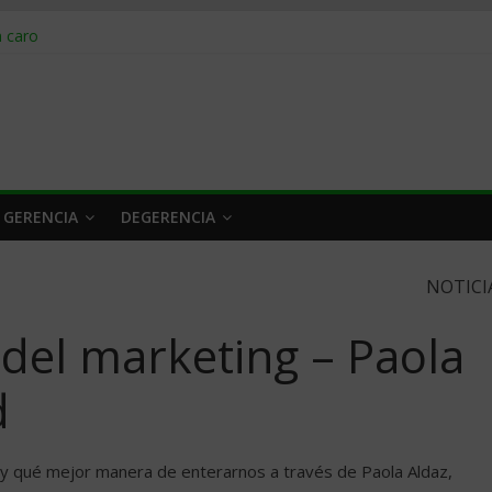
obrar en 2026
n caro
 a tiempo
 qué hacer
rlo y venderle
 GERENCIA
DEGERENCIA
NOTICI
 del marketing – Paola
d
 y qué mejor manera de enterarnos a través de Paola Aldaz,