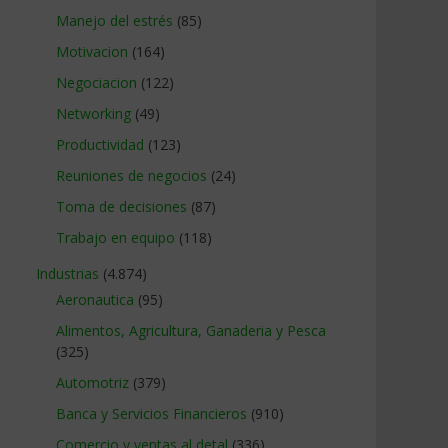
Manejo del estrés
(85)
Motivacion
(164)
Negociacion
(122)
Networking
(49)
Productividad
(123)
Reuniones de negocios
(24)
Toma de decisiones
(87)
Trabajo en equipo
(118)
Industrias
(4.874)
Aeronautica
(95)
Alimentos, Agricultura, Ganaderia y Pesca
(325)
Automotriz
(379)
Banca y Servicios Financieros
(910)
Comercio y ventas al detal
(336)