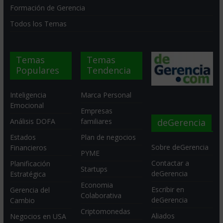
Formación de Gerencia
Todos los Temas
Temas
Temas
Populares
Tendencia
Inteligencia
Marca Personal
Emocional
Empresas
deGerencia
Análisis DOFA
familiares
Estados
Plan de negocios
Sobre deGerencia
Financieros
PYME
Contactar a
Planificación
Startups
deGerencia
Estratégica
Economia
Escribir en
Gerencia del
Colaborativa
deGerencia
Cambio
Criptomonedas
Aliados
Negocios en USA