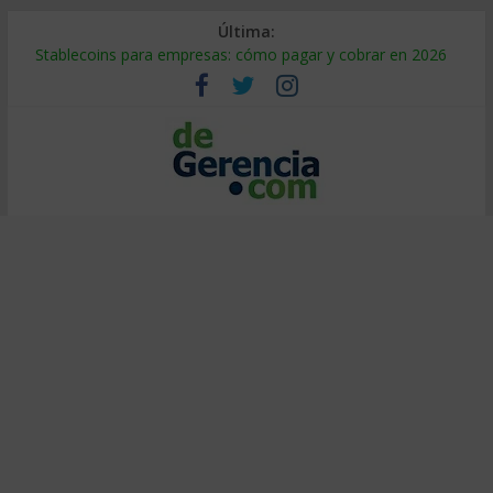
Última:
Stablecoins para empresas: cómo pagar y cobrar en 2026
Despido silencioso: qué es y por qué sale tan caro
IA en selección de personal: cómo auditarla a tiempo
Trabajo forzoso en la cadena de suministro: qué hacer
Mercado hispano de EE. UU.: cómo segmentarlo y venderle