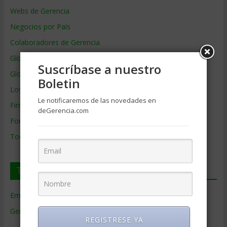
Webs de Gerencia
Negocios por País
Colaboradores de Gerencia
Glosario
Suscríbase a nuestro
Glosario Inglés – Español
Boletin
Los mejores MBA
Le notificaremos de las novedades en
Firmas de Gerencia
deGerencia.com
Formación de Gerencia
Todos los Temas
Temas de Gerencia
Empresas de Gerencia
(38)
Gerencia
(9.477)
REGISTRESE YA
Ciencias Económicas
(80)