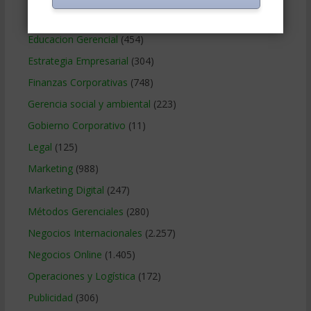
Contabilidad
(466)
Educacion Gerencial
(454)
Estrategia Empresarial
(304)
Finanzas Corporativas
(748)
Gerencia social y ambiental
(223)
Gobierno Corporativo
(11)
Legal
(125)
Marketing
(988)
Marketing Digital
(247)
Métodos Gerenciales
(280)
Negocios Internacionales
(2.257)
Negocios Online
(1.405)
Operaciones y Logística
(172)
Publicidad
(306)