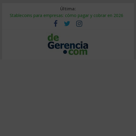
Última:
Stablecoins para empresas: cómo pagar y cobrar en 2026
Despido silencioso: qué es y por qué sale tan caro
IA en selección de personal: cómo auditarla a tiempo
Trabajo forzoso en la cadena de suministro: qué hacer
Mercado hispano de EE. UU.: cómo segmentarlo y venderle