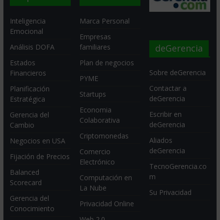
Inteligencia
Marca Personal
Emocional
Empresas
deGerencia
Análisis DOFA
familiares
Estados
Plan de negocios
Sobre deGerencia
Financieros
PYME
Contactar a
Planificación
Startups
deGerencia
Estratégica
Economia
Escribir en
Gerencia del
Colaborativa
deGerencia
Cambio
Criptomonedas
Aliados
Negocios en USA
deGerencia
Comercio
Fijación de Precios
Electrónico
TecnoGerencia.co
Balanced
m
Computación en
Scorecard
La Nube
Su Privacidad
Gerencia del
Privacidad Online
Conocimiento
Web 2.0