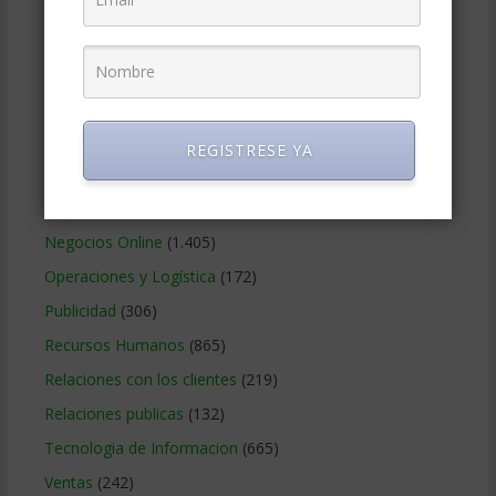
Gerencia social y ambiental
(223)
Gobierno Corporativo
(11)
Legal
(125)
Marketing
(988)
Marketing Digital
(247)
REGISTRESE YA
Métodos Gerenciales
(280)
Negocios Internacionales
(2.257)
Negocios Online
(1.405)
Operaciones y Logística
(172)
Publicidad
(306)
Recursos Humanos
(865)
Relaciones con los clientes
(219)
Relaciones publicas
(132)
Tecnologia de Informacion
(665)
Ventas
(242)