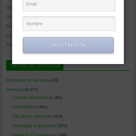
Glosario Inglés – Español
Los mejores MBA
Firmas de Gerencia
Formación de Gerencia
Todos los Temas
REGISTRESE YA
Temas de Gerencia
Empresas de Gerencia
(38)
Gerencia
(9.477)
Ciencias Económicas
(80)
Contabilidad
(466)
Educacion Gerencial
(454)
Estrategia Empresarial
(304)
Finanzas Corporativas
(748)