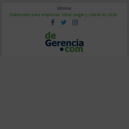
Última:
Stablecoins para empresas: cómo pagar y cobrar en 2026
Despido silencioso: qué es y por qué sale tan caro
IA en selección de personal: cómo auditarla a tiempo
Trabajo forzoso en la cadena de suministro: qué hacer
Mercado hispano de EE. UU.: cómo segmentarlo y venderle