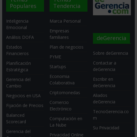
Populares
Tendencia
Inteligencia
Marca Personal
Emocional
Empresas
deGerencia
Análisis DOFA
familiares
Estados
Plan de negocios
Sobre deGerencia
Financieros
PYME
Contactar a
Planificación
Startups
deGerencia
Estratégica
Economia
Escribir en
Gerencia del
Colaborativa
deGerencia
Cambio
Criptomonedas
Aliados
Negocios en USA
deGerencia
Comercio
Fijación de Precios
Electrónico
TecnoGerencia.co
Balanced
m
Computación en
Scorecard
La Nube
Su Privacidad
Gerencia del
Privacidad Online