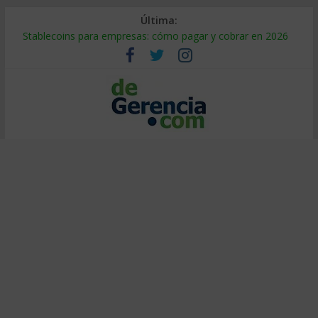
Última:
Stablecoins para empresas: cómo pagar y cobrar en 2026
Despido silencioso: qué es y por qué sale tan caro
IA en selección de personal: cómo auditarla a tiempo
Trabajo forzoso en la cadena de suministro: qué hacer
Mercado hispano de EE. UU.: cómo segmentarlo y venderle