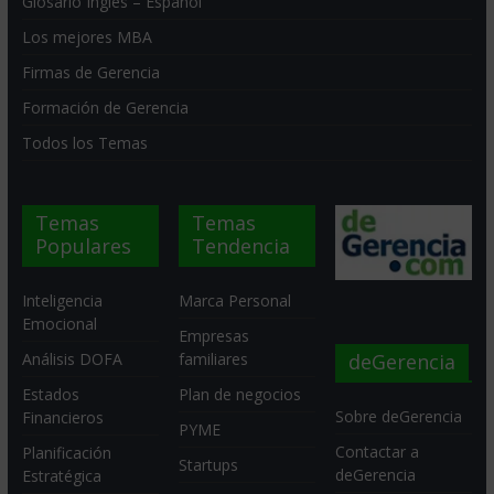
Glosario Inglés – Español
Los mejores MBA
Firmas de Gerencia
Formación de Gerencia
Todos los Temas
Temas
Temas
Populares
Tendencia
Inteligencia
Marca Personal
Emocional
Empresas
deGerencia
Análisis DOFA
familiares
Estados
Plan de negocios
Sobre deGerencia
Financieros
PYME
Contactar a
Planificación
Startups
deGerencia
Estratégica