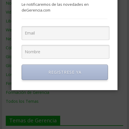
Noticias de Gerencia
Le notificaremos de las novedades en
deGerencia.com
Videos de Gerencia
Libros de Gerencia
Webs de Gerencia
Negocios por País
Colaboradores de Gerencia
Glosario
Glosario Inglés – Español
REGISTRESE YA
Los mejores MBA
Firmas de Gerencia
Formación de Gerencia
Todos los Temas
Temas de Gerencia