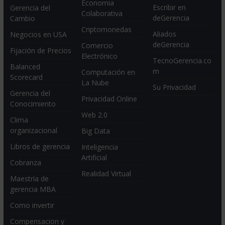
Economia
Escribir en
Gerencia del
Colaborativa
deGerencia
Cambio
Criptomonedas
Aliados
Negocios en USA
deGerencia
Comercio
Fijación de Precios
Electrónico
TecnoGerencia.co
Balanced
m
Computación en
Scorecard
La Nube
Su Privacidad
Gerencia del
Privacidad Online
Conocimiento
Web 2.0
Clima
organizacional
Big Data
Libros de gerencia
Inteligencia
Artificial
Cobranza
Realidad Virtual
Maestría de
gerencia MBA
Como invertir
Compensacion y