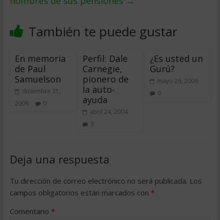
hombres de sus pensiones
→
También te puede gustar
En memoria
Perfil: Dale
¿Es usted un
de Paul
Carnegie,
Gurú?
Samuelson
pionero de
mayo 26, 2009
la auto-
diciembre 31,
0
ayuda
2009
0
abril 24, 2004
9
Deja una respuesta
Tu dirección de correo electrónico no será publicada.
Los
campos obligatorios están marcados con
*
Comentario
*