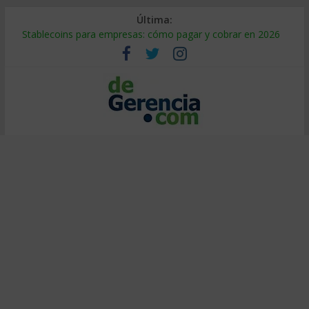
Última:
Stablecoins para empresas: cómo pagar y cobrar en 2026
Despido silencioso: qué es y por qué sale tan caro
IA en selección de personal: cómo auditarla a tiempo
Trabajo forzoso en la cadena de suministro: qué hacer
Mercado hispano de EE. UU.: cómo segmentarlo y venderle