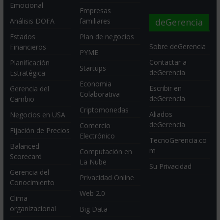
Emocional
Empresas
deGerencia
Análisis DOFA
familiares
Estados
Plan de negocios
Sobre deGerencia
Financieros
PYME
Contactar a
Planificación
Startups
deGerencia
Estratégica
Economia
Escribir en
Gerencia del
Colaborativa
deGerencia
Cambio
Criptomonedas
Aliados
Negocios en USA
deGerencia
Comercio
Fijación de Precios
Electrónico
TecnoGerencia.co
Balanced
m
Computación en
Scorecard
La Nube
Su Privacidad
Gerencia del
Privacidad Online
Conocimiento
Web 2.0
Clima
organizacional
Big Data