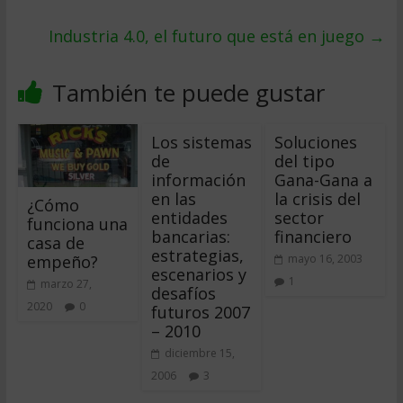
Industria 4.0, el futuro que está en juego
→
También te puede gustar
Los sistemas
Soluciones
de
del tipo
información
Gana-Gana a
en las
la crisis del
¿Cómo
entidades
sector
funciona una
bancarias:
financiero
casa de
estrategias,
empeño?
mayo 16, 2003
escenarios y
1
marzo 27,
desafíos
2020
0
futuros 2007
– 2010
diciembre 15,
2006
3