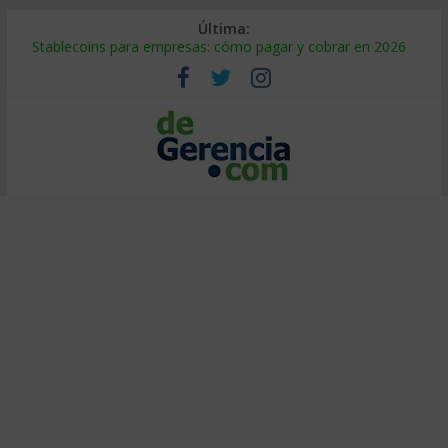
Última:
Stablecoins para empresas: cómo pagar y cobrar en 2026
Despido silencioso: qué es y por qué sale tan caro
IA en selección de personal: cómo auditarla a tiempo
Trabajo forzoso en la cadena de suministro: qué hacer
Mercado hispano de EE. UU.: cómo segmentarlo y venderle