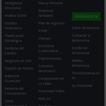
Inteligencia
Marca Personal
Emocional
Empresas
deGerencia
Análisis DOFA
familiares
Estados
Plan de negocios
Sobre deGerencia
Financieros
PYME
Contactar a
Planificación
Startups
deGerencia
Estratégica
Economia
Escribir en
Gerencia del
Colaborativa
deGerencia
Cambio
Criptomonedas
Aliados
Negocios en USA
deGerencia
Comercio
Fijación de Precios
Electrónico
TecnoGerencia.co
Balanced
m
Computación en
Scorecard
La Nube
Su Privacidad
Gerencia del
Privacidad Online
Conocimiento
Web 2.0
Clima
organizacional