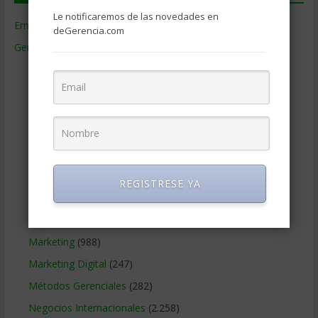
Le notificaremos de las novedades en
Empresas de Gerencia
(38)
deGerencia.com
Gerencia
(9.481)
Ciencias Económicas
(80)
Contabilidad
(466)
Educacion Gerencial
(454)
Estrategia Empresarial
(304)
Finanzas Corporativas
(748)
Gerencia social y ambiental
(223)
REGISTRESE YA
Gobierno Corporativo
(11)
Legal
(125)
Marketing
(988)
Marketing Digital
(247)
Métodos Gerenciales
(282)
Negocios Internacionales
(2.258)