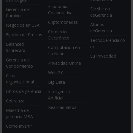
Economia
Escribir en
Gerencia del
Colaborativa
deGerencia
Cambio
Criptomonedas
Aliados
Negocios en USA
deGerencia
Comercio
Fijación de Precios
Electrónico
TecnoGerencia.co
Balanced
m
Computación en
Scorecard
La Nube
Su Privacidad
Gerencia del
Privacidad Online
Conocimiento
Web 2.0
Clima
organizacional
Big Data
Libros de gerencia
Inteligencia
Artificial
Cobranza
Realidad Virtual
Maestría de
gerencia MBA
Como invertir