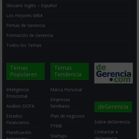
Glosario Inglés – Español
Los mejores MBA
Firmas de Gerencia
Formación de Gerencia
Todos los Temas
Temas
Temas
Populares
Tendencia
Inteligencia
Marca Personal
Emocional
Empresas
deGerencia
Análisis DOFA
familiares
Estados
Plan de negocios
Sobre deGerencia
Financieros
PYME
Contactar a
Planificación
Startups
deGerencia
Estratégica