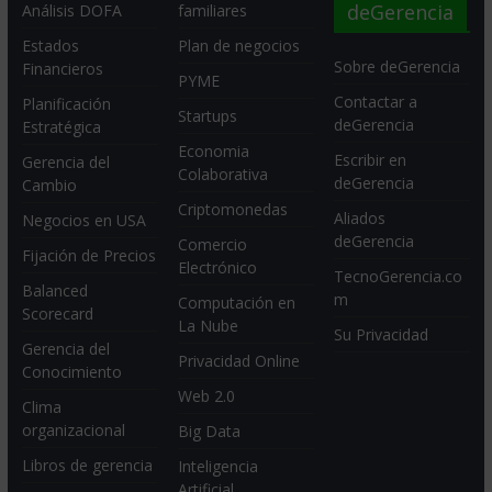
deGerencia
Análisis DOFA
familiares
Estados
Plan de negocios
Sobre deGerencia
Financieros
PYME
Contactar a
Planificación
Startups
deGerencia
Estratégica
Economia
Escribir en
Gerencia del
Colaborativa
deGerencia
Cambio
Criptomonedas
Aliados
Negocios en USA
deGerencia
Comercio
Fijación de Precios
Electrónico
TecnoGerencia.co
Balanced
m
Computación en
Scorecard
La Nube
Su Privacidad
Gerencia del
Privacidad Online
Conocimiento
Web 2.0
Clima
organizacional
Big Data
Libros de gerencia
Inteligencia
Artificial