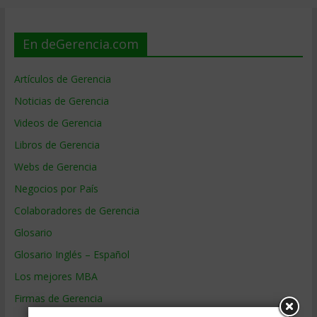
En deGerencia.com
Artículos de Gerencia
Noticias de Gerencia
Videos de Gerencia
Libros de Gerencia
Webs de Gerencia
Negocios por País
Colaboradores de Gerencia
Glosario
Glosario Inglés – Español
Los mejores MBA
Firmas de Gerencia