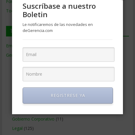
Formación de Gerencia
Suscríbase a nuestro
Todos los Temas
Boletin
Le notificaremos de las novedades en
Temas de Gerencia
deGerencia.com
Empresas de Gerencia
(38)
Gerencia
(9.477)
Ciencias Económicas
(80)
Contabilidad
(466)
Educacion Gerencial
(454)
Estrategia Empresarial
(304)
REGISTRESE YA
Finanzas Corporativas
(748)
Gerencia social y ambiental
(223)
Gobierno Corporativo
(11)
Legal
(125)