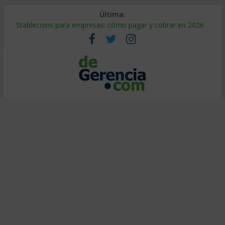
Última:
Stablecoins para empresas: cómo pagar y cobrar en 2026
Despido silencioso: qué es y por qué sale tan caro
IA en selección de personal: cómo auditarla a tiempo
Trabajo forzoso en la cadena de suministro: qué hacer
Mercado hispano de EE. UU.: cómo segmentarlo y venderle