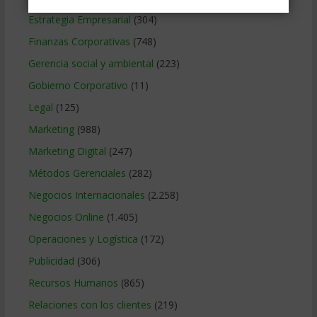
Estrategia Empresarial
(304)
Finanzas Corporativas
(748)
Gerencia social y ambiental
(223)
Gobierno Corporativo
(11)
Legal
(125)
Marketing
(988)
Marketing Digital
(247)
Métodos Gerenciales
(282)
Negocios Internacionales
(2.258)
Negocios Online
(1.405)
Operaciones y Logística
(172)
Publicidad
(306)
Recursos Humanos
(865)
Relaciones con los clientes
(219)