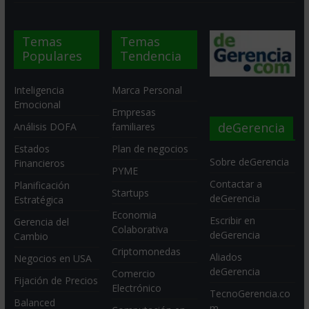
Temas
Temas
Populares
Tendencia
Inteligencia
Marca Personal
Emocional
Empresas
deGerencia
Análisis DOFA
familiares
Estados
Plan de negocios
Sobre deGerencia
Financieros
PYME
Contactar a
Planificación
Startups
deGerencia
Estratégica
Economia
Escribir en
Gerencia del
Colaborativa
deGerencia
Cambio
Criptomonedas
Aliados
Negocios en USA
deGerencia
Comercio
Fijación de Precios
Electrónico
TecnoGerencia.co
Balanced
m