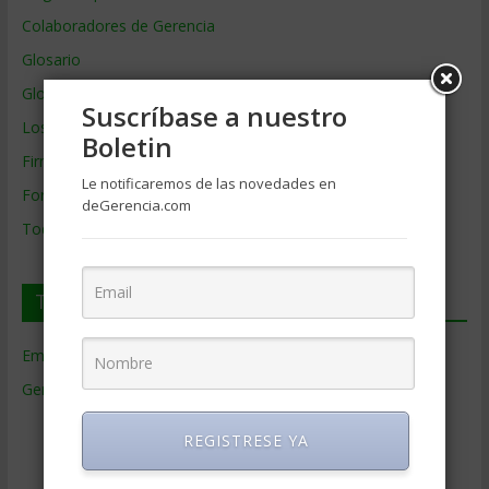
Colaboradores de Gerencia
Glosario
Glosario Inglés – Español
Suscríbase a nuestro
Los mejores MBA
Boletin
Firmas de Gerencia
Le notificaremos de las novedades en
Formación de Gerencia
deGerencia.com
Todos los Temas
Temas de Gerencia
Empresas de Gerencia
(38)
Gerencia
(9.481)
Ciencias Económicas
(80)
REGISTRESE YA
Contabilidad
(466)
Educacion Gerencial
(454)