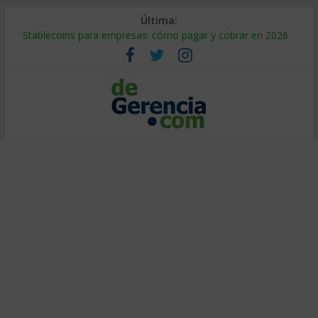
Última:
Stablecoins para empresas: cómo pagar y cobrar en 2026
Despido silencioso: qué es y por qué sale tan caro
IA en selección de personal: cómo auditarla a tiempo
Trabajo forzoso en la cadena de suministro: qué hacer
Mercado hispano de EE. UU.: cómo segmentarlo y venderle