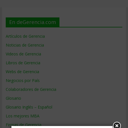
En deGerencia.com
Artículos de Gerencia
Noticias de Gerencia
Videos de Gerencia
Libros de Gerencia
Webs de Gerencia
Negocios por País
Colaboradores de Gerencia
Glosario
Glosario Inglés – Español
Los mejores MBA
Firmas de Gerencia