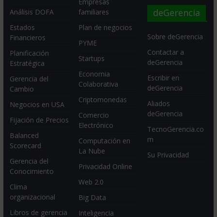
Empresas
deGerencia
Análisis DOFA
familiares
Estados
Plan de negocios
Sobre deGerencia
Financieros
PYME
Contactar a
Planificación
Startups
deGerencia
Estratégica
Economia
Escribir en
Gerencia del
Colaborativa
deGerencia
Cambio
Criptomonedas
Aliados
Negocios en USA
deGerencia
Comercio
Fijación de Precios
Electrónico
TecnoGerencia.co
Balanced
m
Computación en
Scorecard
La Nube
Su Privacidad
Gerencia del
Privacidad Online
Conocimiento
Web 2.0
Clima
organizacional
Big Data
Libros de gerencia
Inteligencia