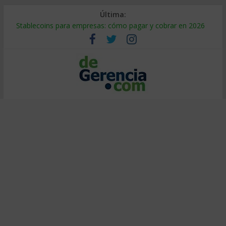
Última:
Stablecoins para empresas: cómo pagar y cobrar en 2026
Despido silencioso: qué es y por qué sale tan caro
IA en selección de personal: cómo auditarla a tiempo
Trabajo forzoso en la cadena de suministro: qué hacer
Mercado hispano de EE. UU.: cómo segmentarlo y venderle