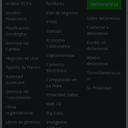
deGerencia
Análisis DOFA
familiares
Estados
Plan de negocios
Sobre deGerencia
Financieros
PYME
Contactar a
Planificación
Startups
deGerencia
Estratégica
Economia
Escribir en
Gerencia del
Colaborativa
deGerencia
Cambio
Criptomonedas
Aliados
Negocios en USA
deGerencia
Comercio
Fijación de Precios
Electrónico
TecnoGerencia.co
Balanced
m
Computación en
Scorecard
La Nube
Su Privacidad
Gerencia del
Privacidad Online
Conocimiento
Web 2.0
Clima
organizacional
Big Data
Libros de gerencia
Inteligencia