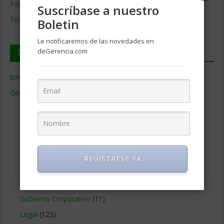
Formación de Gerencia
Suscríbase a nuestro
Todos los Temas
Boletin
Le notificaremos de las novedades en
Temas de Gerencia
deGerencia.com
Empresas de Gerencia
(38)
Gerencia
(9.477)
Ciencias Económicas
(80)
Contabilidad
(466)
Educacion Gerencial
(454)
Estrategia Empresarial
(304)
REGISTRESE YA
Finanzas Corporativas
(748)
Gerencia social y ambiental
(223)
Gobierno Corporativo
(11)
Legal
(125)