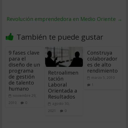
Revolución emprendedora en Medio Oriente
→
También te puede gustar
9 fases clave
Construya
para el
colaborador
diseño de un
es de alto
programa
rendimiento
Retroalimen
de gestión
tación
marzo 5, 2010
de talento
Laboral
1
humano
Orientada a
Resultados
noviembre 29,
2010
0
agosto 30,
2021
0