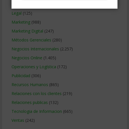
Gobierno Corporativo
(11)
Legal
(125)
Marketing
(988)
Marketing Digital
(247)
Métodos Gerenciales
(280)
Negocios Internacionales
(2.257)
Negocios Online
(1.405)
Operaciones y Logística
(172)
Publicidad
(306)
Recursos Humanos
(865)
Relaciones con los clientes
(219)
Relaciones publicas
(132)
Tecnologia de Informacion
(665)
Ventas
(242)