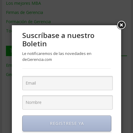
Los mejores MBA
Firmas de Gerencia
Formación de Gerencia
Todos los Temas
Suscríbase a nuestro
Boletin
Temas de Gerencia
Le notificaremos de las novedades en
deGerencia.com
Empresas de Gerencia
(38)
Gerencia
(9.477)
Ciencias Económicas
(80)
Contabilidad
(466)
Educacion Gerencial
(454)
Estrategia Empresarial
(304)
Finanzas Corporativas
(748)
REGISTRESE YA
Gerencia social y ambiental
(223)