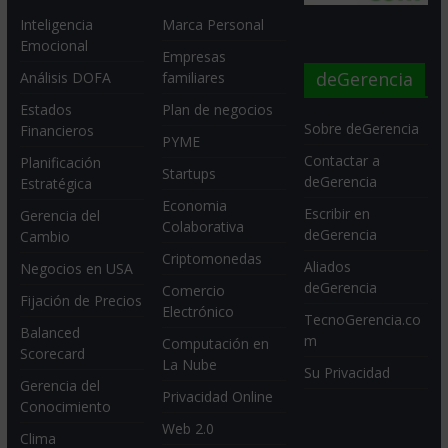
Inteligencia
Marca Personal
Emocional
Empresas
deGerencia
Análisis DOFA
familiares
Estados
Plan de negocios
Sobre deGerencia
Financieros
PYME
Contactar a
Planificación
Startups
deGerencia
Estratégica
Economia
Escribir en
Gerencia del
Colaborativa
deGerencia
Cambio
Criptomonedas
Aliados
Negocios en USA
deGerencia
Comercio
Fijación de Precios
Electrónico
TecnoGerencia.co
Balanced
m
Computación en
Scorecard
La Nube
Su Privacidad
Gerencia del
Privacidad Online
Conocimiento
Web 2.0
Clima